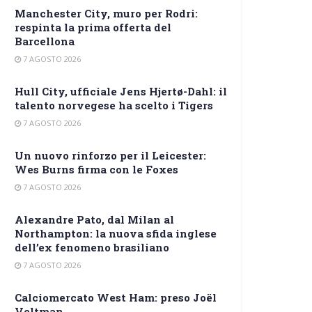
Manchester City, muro per Rodri:
respinta la prima offerta del
Barcellona
7 AGOSTO 2026
Hull City, ufficiale Jens Hjertø-Dahl: il
talento norvegese ha scelto i Tigers
7 AGOSTO 2026
Un nuovo rinforzo per il Leicester:
Wes Burns firma con le Foxes
7 AGOSTO 2026
Alexandre Pato, dal Milan al
Northampton: la nuova sfida inglese
dell’ex fenomeno brasiliano
7 AGOSTO 2026
Calciomercato West Ham: preso Joël
Veltman