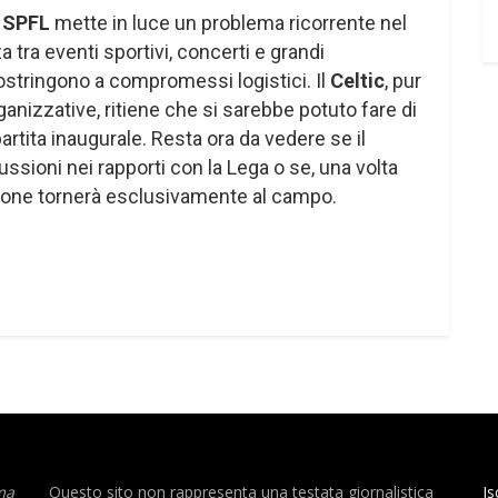
a
SPFL
mette in luce un problema ricorrente nel
 tra eventi sportivi, concerti e grandi
stringono a compromessi logistici. Il
Celtic
, pur
anizzative, ritiene che si sarebbe potuto fare di
 partita inaugurale. Resta ora da vedere se il
ssioni nei rapporti con la Lega o se, una volta
nzione tornerà esclusivamente al campo.
ma
Questo sito non rappresenta una testata giornalistica
Is