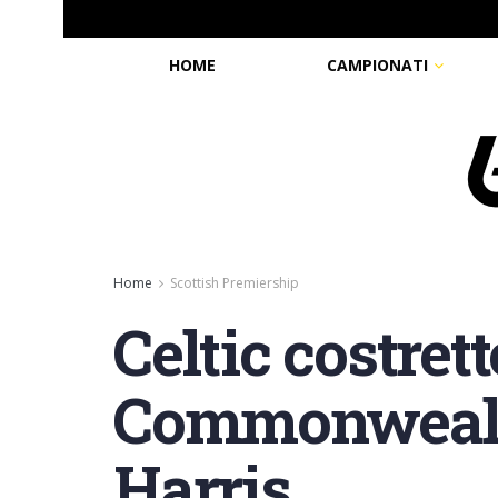
HOME
CAMPIONATI
Home
Scottish Premiership
Celtic costrett
Commonwealth
Harris