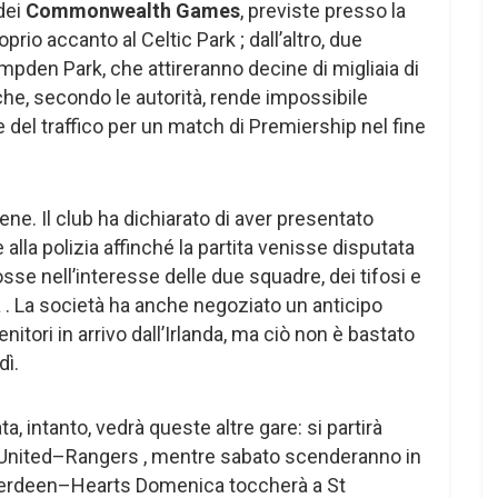
 dei
Commonwealth Games
, previste presso la
prio accanto al Celtic Park ; dall’altro, due
pden Park, che attireranno decine di migliaia di
e, secondo le autorità, rende impossibile
 del traffico per un match di Premiership nel fine
bene. Il club ha dichiarato di aver presentato
 alla polizia affinché la partita venisse disputata
se nell’interesse delle due squadre, dei tifosi e
a . La società ha anche negoziato un anticipo
enitori in arrivo dall’Irlanda, ma ciò non è bastato
dì.
ta, intanto, vedrà queste altre gare: si partirà
 United–Rangers , mentre sabato scenderanno in
berdeen–Hearts Domenica toccherà a St