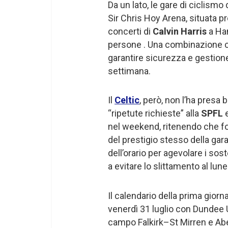
Da un lato, le gare di ciclismo
Sir Chris Hoy Arena, situata pro
concerti di
Calvin Harris
a Ham
persone . Una combinazione ch
garantire sicurezza e gestione
settimana.
Il
Celtic
, però, non l’ha presa 
“ripetute richieste” alla
SPFL
e
nel weekend, ritenendo che fos
del prestigio stesso della gar
dell’orario per agevolare i sost
a evitare lo slittamento al lune
Il calendario della prima giorna
venerdì 31 luglio con Dundee
campo Falkirk–St Mirren e A