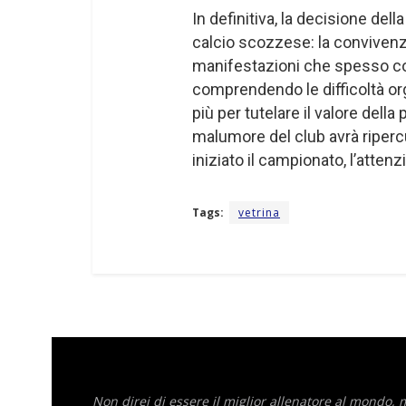
In definitiva, la decisione dell
calcio scozzese: la convivenza
manifestazioni che spesso co
comprendendo le difficoltà org
più per tutelare il valore della
malumore del club avrà ripercu
iniziato il campionato, l’atte
Tags:
vetrina
Non direi di essere il miglior allenatore al mondo,