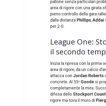
pallone senza particolari prob
area di rigore con una girata 
pieno controllo della gara ralle
dalla distanza
Phillips
,
Addai
per 2-0.
League One: St
il secondo tem
Inizia la ripresa con la prima 
area di rigore, da un calcio d’a
attacca con
Jordan Roberts
concrete. Al 53
Goode
si pro
o
completamente la mira. Succe
difesa dello
Stockport Coun
rigore ma tova il muro di
Pierg