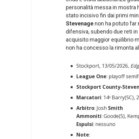
personalità messa in mostra h
stato incisivo fin dai primi m
Stevenage
non ha potuto far n
difensiva, subendo due reti i
acquisito maggior equilibrio 
non ha concesso la rimonta a
Stockport, 13/05/2026,
Edg
League One
: playoff semi
Stockport County-Steve
Marcatori
: 14
Barry(SC), 
o
Arbitro
: Josh
Smith
Ammoniti
: Goode(S), Kem
Espulsi
: nessuno
Note
: