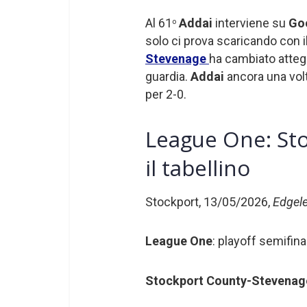
Al 61
Addai
interviene su
Go
o
solo ci prova scaricando con i
Stevenage
ha cambiato atte
guardia.
Addai
ancora una vol
per 2-0.
League One: St
il tabellino
Stockport, 13/05/2026,
Edgele
League One
: playoff semifina
Stockport County-Stevenag