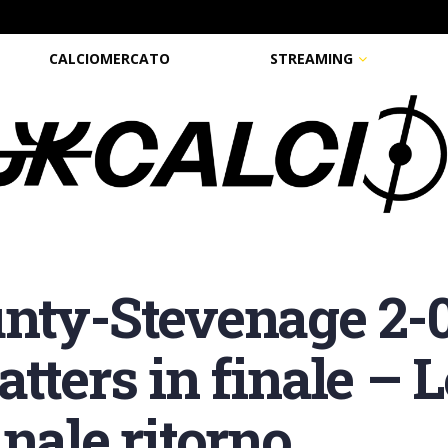
CALCIOMERCATO
STREAMING
nty-Stevenage 2-0
tters in finale – 
nale ritorno