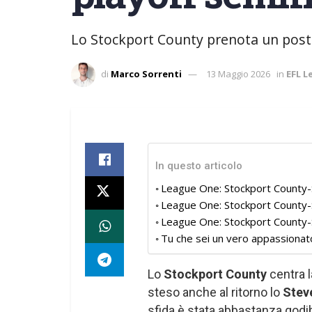
Lo Stockport County prenota un posto
di
Marco Sorrenti
13 Maggio 2026
in
EFL 
In questo articolo
League One: Stockport County-
League One: Stockport County-
League One: Stockport County-S
Tu che sei un vero appassionat
Lo
Stockport County
centra l
steso anche al ritorno lo
Stev
sfida è stata abbastanza godib