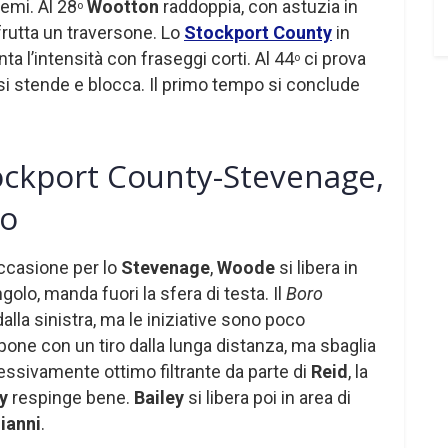
lemi. Al 28
Wootton
raddoppia, con astuzia in
o
sfrutta un traversone. Lo
Stockport County
in
nta l’intensità con fraseggi corti. Al 44
ci prova
o
si stende e blocca. Il primo tempo si conclude
ockport County-Stevenage,
po
occasione per lo
Stevenage
,
Woode
si libera in
ngolo, manda fuori la sfera di testa. Il
Boro
dalla sinistra, ma le iniziative sono poco
pone con un tiro dalla lunga distanza, ma sbaglia
ssivamente ottimo filtrante da parte di
Reid
, la
ty
respinge bene.
Bailey
si libera poi in area di
ianni
.