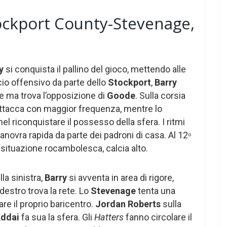
ockport County-Stevenage,
y
si conquista il pallino del gioco, mettendo alle
io offensivo da parte dello
Stockport
,
Barry
ore ma trova l’opposizione di
Goode
. Sulla corsia
ttacca con maggior frequenza, mentre lo
 nel riconquistare il possesso della sfera. I ritmi
manovra rapida da parte dei padroni di casa. Al 12
o
 situazione rocambolesca, calcia alto.
la sinistra,
Barry
si avventa in area di rigore,
 destro trova la rete. Lo
Stevenage
tenta una
re il proprio baricentro.
Jordan Roberts
sulla
ddai
fa sua la sfera. Gli
Hatters
fanno circolare il