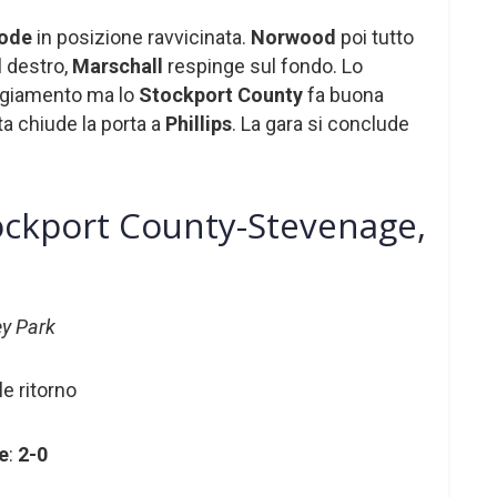
ode
in posizione ravvicinata.
Norwood
poi tutto
l destro,
Marschall
respinge sul fondo. Lo
ggiamento ma lo
Stockport County
fa buona
ta chiude la porta a
Phillips
. La gara si conclude
ockport County-Stevenage,
y Park
le ritorno
e
:
2-0