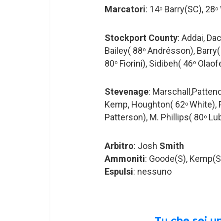
Marcatori
: 14
Barry(SC), 28
o
o
Stockport County
: Addai, D
Bailey( 88
Andrésson), Barry(
o
80
Fiorini), Sidibeh( 46
Olaofe
o
o
Stevenage
: Marschall,Patten
Kemp, Houghton( 62
White), 
o
Patterson), M. Phillips( 80
Lub
o
Arbitro
: Josh
Smith
Ammoniti
: Goode(S), Kemp(
Espulsi
: nessuno
Tu che sei 