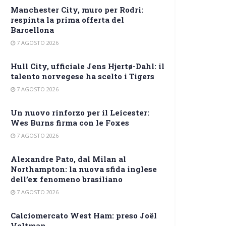
Manchester City, muro per Rodri:
respinta la prima offerta del
Barcellona
7 AGOSTO 2026
Hull City, ufficiale Jens Hjertø-Dahl: il
talento norvegese ha scelto i Tigers
7 AGOSTO 2026
Un nuovo rinforzo per il Leicester:
Wes Burns firma con le Foxes
7 AGOSTO 2026
Alexandre Pato, dal Milan al
Northampton: la nuova sfida inglese
dell’ex fenomeno brasiliano
7 AGOSTO 2026
Calciomercato West Ham: preso Joël
Veltman