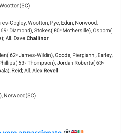
Wootton(SC)
acres-Cogley, Wootton, Pye, Edun, Norwood,
 69
Diamond), Stokes( 80
Mothersille), Osborn(
o
o
); All. Dave
Challinor
den( 62
James-Wildin), Goode, Piergianni, Earley,
o
Phillips( 63
Thompson), Jordan Roberts( 63
o
o
ala), Reid; All. Alex
Revell
S), Norwood(SC)
un vero appassionato