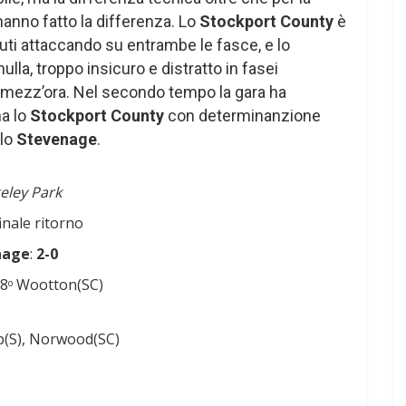
anno fatto la differenza. Lo
Stockport County
è
inuti attaccando su entrambe le fasce, e lo
ulla, troppo insicuro e distratto in fasei
n mezz’ora. Nel secondo tempo la gara ha
ma lo
Stockport County
con determinanzione
llo
Stevenage
.
eley Park
finale ritorno
nage
:
2-0
28
Wootton(SC)
o
p(S), Norwood(SC)