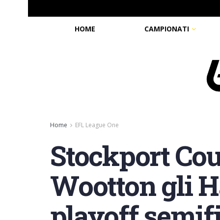
HOME
CAMPIONATI
Home
EFL League One
Stockport Cou
Wootton gli Ha
playoff semifi