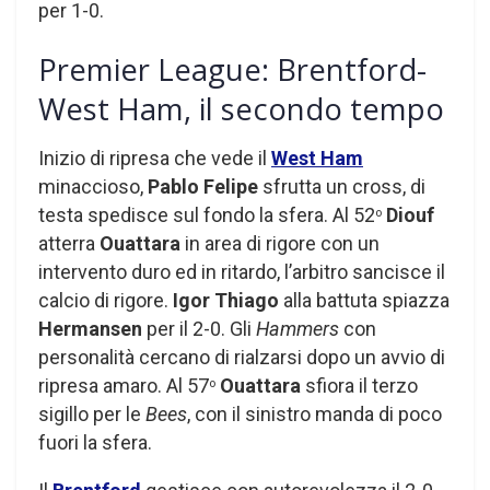
per 1-0.
Premier League: Brentford-
West Ham, il secondo tempo
Inizio di ripresa che vede il
West Ham
minaccioso,
Pablo Felipe
sfrutta un cross, di
testa spedisce sul fondo la sfera. Al 52
Diouf
o
atterra
Ouattara
in area di rigore con un
intervento duro ed in ritardo, l’arbitro sancisce il
calcio di rigore.
Igor Thiago
alla battuta spiazza
Hermansen
per il 2-0. Gli
Hammers
con
personalità cercano di rialzarsi dopo un avvio di
ripresa amaro. Al 57
Ouattara
sfiora il terzo
o
sigillo per le
Bees
, con il sinistro manda di poco
fuori la sfera.