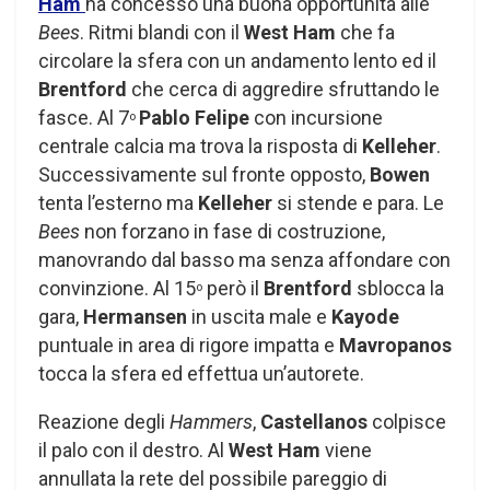
Ham
ha concesso una buona opportunità alle
Bees
. Ritmi blandi con il
West Ham
che fa
circolare la sfera con un andamento lento ed il
Brentford
che cerca di aggredire sfruttando le
fasce. Al 7
Pablo Felipe
con incursione
o
centrale calcia ma trova la risposta di
Kelleher
.
Successivamente sul fronte opposto,
Bowen
tenta l’esterno ma
Kelleher
si stende e para. Le
Bees
non forzano in fase di costruzione,
manovrando dal basso ma senza affondare con
convinzione. Al 15
però il
Brentford
sblocca la
o
gara,
Hermansen
in uscita male e
Kayode
puntuale in area di rigore impatta e
Mavropanos
tocca la sfera ed effettua un’autorete.
Reazione degli
Hammers
,
Castellanos
colpisce
il palo con il destro. Al
West Ham
viene
annullata la rete del possibile pareggio di