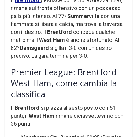
Il
Brentford
gestisce con autorevolezza il 2-0,
rimane sul fronte offensivo con un possesso
palla più intenso. Al 77
Summerville
con una
o
fiammata si libera e calcia, ma trova la traversa
con il destro. Il
Brentford
concede qualche
metro ma il
West Ham
è anche sfortunato. Al
82
Damsgaard
sigilla il 3-0 con un destro
o
preciso. La gara termina per 3-0.
Premier League: Brentford-
West Ham, come cambia la
classifica
Il
Brentford
si piazza al sesto posto con 51
punti, il
West Ham
rimane diciassettesimo con
36 punti.