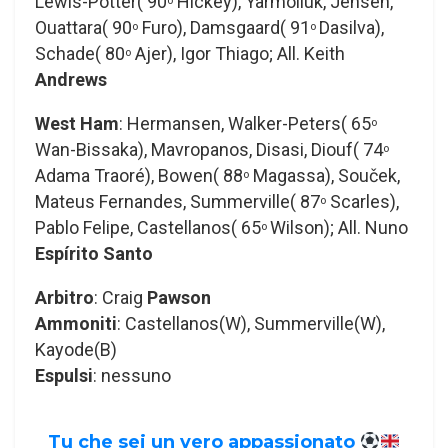
Lewis-Potter( 90
Hickey), Yarmoliuk, Jensen,
o
Ouattara( 90
Furo), Damsgaard( 91
Dasilva),
o
o
Schade( 80
Ajer), Igor Thiago; All. Keith
o
Andrews
West Ham
: Hermansen, Walker-Peters( 65
o
Wan-Bissaka), Mavropanos, Disasi, Diouf( 74
o
Adama Traoré), Bowen( 88
Magassa), Souček,
o
Mateus Fernandes, Summerville( 87
Scarles),
o
Pablo Felipe, Castellanos( 65
Wilson); All. Nuno
o
Espírito Santo
Arbitro
: Craig
Pawson
Ammoniti
: Castellanos(W), Summerville(W),
Kayode(B)
Espulsi
: nessuno
Tu che sei un vero appassionato