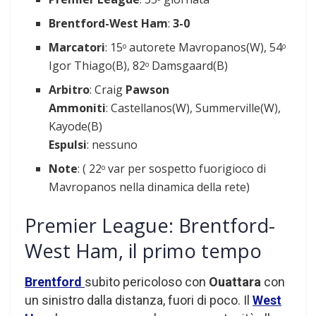
Brentford-West Ham
:
3-0
Marcatori
: 15
autorete Mavropanos(W), 54
o
o
Igor Thiago(B), 82
Damsgaard(B)
o
Arbitro
: Craig
Pawson
Ammoniti
: Castellanos(W), Summerville(W),
Kayode(B)
Espulsi
: nessuno
Note
: ( 22
var per sospetto fuorigioco di
o
Mavropanos nella dinamica della rete)
Premier League: Brentford-
West Ham, il primo tempo
Brentford
subito pericoloso con
Ouattara
con
un sinistro dalla distanza, fuori di poco. Il
West