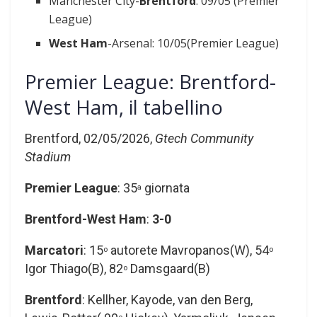
Manchester City-
Brentford
: 09/05 (Premier
League)
West Ham
-Arsenal: 10/05(Premier League)
Premier League: Brentford-
West Ham, il tabellino
Brentford, 02/05/2026,
Gtech Community
Stadium
Premier League
: 35
giornata
a
Brentford-West Ham
:
3-0
Marcatori
: 15
autorete Mavropanos(W), 54
o
o
Igor Thiago(B), 82
Damsgaard(B)
o
Brentford
: Kellher, Kayode, van den Berg,