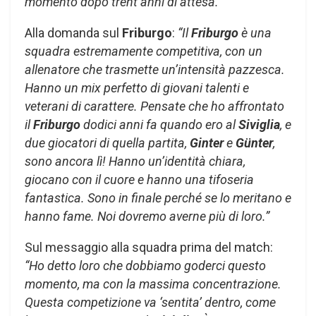
momento dopo trent’anni di attesa.”
Alla domanda sul
Friburgo
:
“Il
Friburgo
è una
squadra estremamente competitiva, con un
allenatore che trasmette un’intensità pazzesca.
Hanno un mix perfetto di giovani talenti e
veterani di carattere. Pensate che ho affrontato
il
Friburgo
dodici anni fa quando ero al
Siviglia
, e
due giocatori di quella partita,
Ginter
e
Günter
,
sono ancora lì! Hanno un’identità chiara,
giocano con il cuore e hanno una tifoseria
fantastica. Sono in finale perché se lo meritano e
hanno fame. Noi dovremo averne più di loro.”
Sul messaggio alla squadra prima del match:
“Ho detto loro che dobbiamo goderci questo
momento, ma con la massima concentrazione.
Questa competizione va ‘sentita’ dentro, come