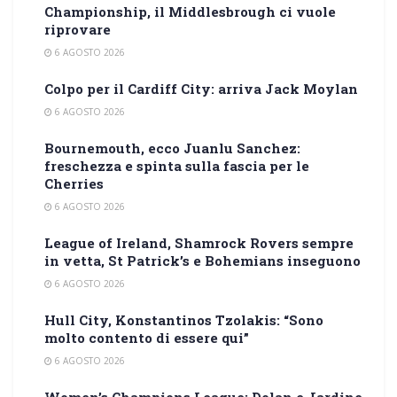
Championship, il Middlesbrough ci vuole
riprovare
6 AGOSTO 2026
Colpo per il Cardiff City: arriva Jack Moylan
6 AGOSTO 2026
Bournemouth, ecco Juanlu Sanchez:
freschezza e spinta sulla fascia per le
Cherries
6 AGOSTO 2026
League of Ireland, Shamrock Rovers sempre
in vetta, St Patrick’s e Bohemians inseguono
6 AGOSTO 2026
Hull City, Konstantinos Tzolakis: “Sono
molto contento di essere qui”
6 AGOSTO 2026
Women’s Champions League: Dolan e Jardine