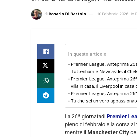
di
Rosario Di Bartolo
10 Febbraio 2026
in
In questo articolo
Premier League, Anteprima 26a g
Tottenham e Newcastle, il Chels
Premier League, Anteprima 26ª g
Villa in casa, il Liverpool in cas
Premier League, Anteprima 26ª 
Tu che sei un vero appassionat
La 26ª giornatadi
Premier Le
pieno di febbraio e la corsa al t
mentre il
Manchester City
cer