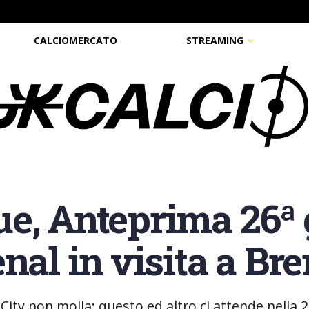
CALCIOMERCATO
STREAMING
e, Anteprima 26ª 
nal in visita a Bre
 City non molla: questo ed altro ci attende nella