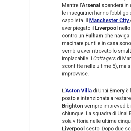
Mentre l’
Arsenal
scenderà in c
le inseguitrici hanno l’obbligo
capolista. Il
Manchester City
aver piegato il
Liverpool
nello
contro un
Fulham
che naviga 
macinare punti e in casa sono
sembra aver ritrovato lo smalto
implacabile. I
Cottagers
di Ma
sconfitte nelle ultime 5), ma
improvvise.
L’
Aston Villa
di Unai
Emery
è 
posto e intenzionata a restare
Brighton
sempre imprevedibil
chiunque. La squadra di Unai
sola vittoria nelle ultime cin
Liverpool
sesto. Dopo due sco