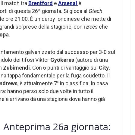
. Il match tra
Brentford
e
Arsenal
è
rti di questa 26ª giornata. Si gioca al
Gtech
lle ore 21:00. È un derby londinese che mette di
 grandi sorprese della stagione, con i
Bees
che
opa
.
untamento galvanizzato dal successo per 3-0 sul
dolo dei tifosi Viktor
Gyökeres
(autore di una
ín
Zubimendi
. Con 6 punti di vantaggio sul
City
,
una tappa fondamentale per la fuga scudetto. Il
ndrews
, è attualmente 7° in classifica. In casa
a: hanno perso solo due volte in tutto il
he e arrivano da una stagione dove hanno già
 Anteprima 26a giornata: