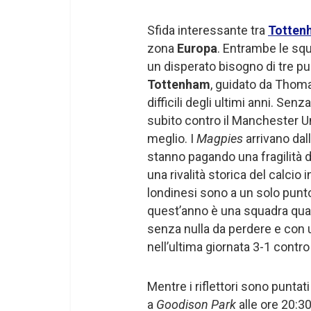
Sfida interessante tra
Totte
zona
Europa
. Entrambe le squ
un disperato bisogno di tre pun
Tottenham
, guidato da Tho
difficili degli ultimi anni. Sen
subito contro il Manchester Un
meglio. I
Magpies
arrivano dall
stanno pagando una fragilità d
una rivalità storica del calcio i
londinesi sono a un solo punt
quest’anno è una squadra quadr
senza nulla da perdere e con u
nell’ultima giornata 3-1 contro 
Mentre i riflettori sono puntati s
a
Goodison Park
alle ore 20:3