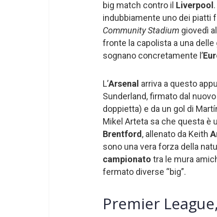
big match contro il
Liverpool
indubbiamente uno dei piatti fo
Community Stadium
giovedì a
fronte la capolista a una delle
sognano concretamente l’
Eur
L’
Arsenal
arriva a questo app
Sunderland, firmato dal nuovo i
doppietta) e da un gol di Mart
Mikel Arteta sa che questa è 
Brentford
, allenato da Keith
A
sono una vera forza della natur
campionato
tra le mura amic
fermato diverse “big”.
Premier League,