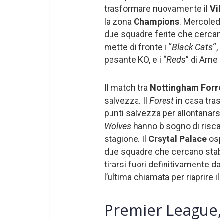
trasformare nuovamente il
Vi
la zona
Champions
. Mercoled
due squadre ferite che cerca
mette di fronte i “
Black Cats
“
pesante KO, e i “
Reds
” di Arne
Il match tra
Nottingham Forr
salvezza. Il
Forest
in casa tra
punti salvezza per allontanarsi
Wolves
hanno bisogno di risca
stagione. Il
Crsytal Palace
osp
due squadre che cercano stabil
tirarsi fuori definitivamente da
l’ultima chiamata per riaprire
Premier League,