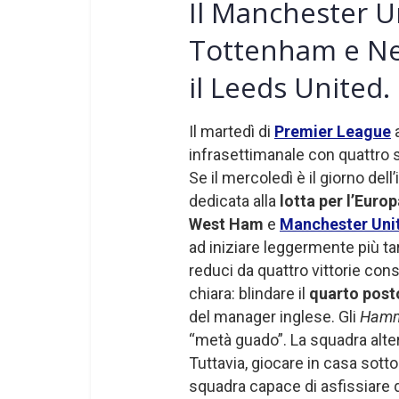
Il Manchester Un
Tottenham e New
il Leeds United.
Il martedì di
Premier League
a
infrasettimanale con quattro s
Se il mercoledì è il giorno dell
dedicata alla
lotta per l’Euro
West Ham
e
Manchester Uni
ad iniziare leggermente più tar
reduci da quattro vittorie con
chiara: blindare il
quarto post
del manager inglese. Gli
Hamm
“metà guado”. La squadra alte
Tuttavia, giocare in casa sotto l
squadra capace di asfissiare q