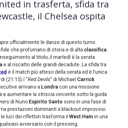
ited in trasferta, sfida tra
castle, il Chelsea ospita
pre ufficialmente le danze di questo turno
fide che profumano di storia e di alta
classifica
.
’inseguimento al titolo, il martedì è la serata
pa
e al riscatto delle grandi decadute. La sfida tra
ted
è il match più atteso della serata ed è l’unica
di (21:15).I “
Red Devils
” di Michael
Carrick
secutive arrivano a
Londra
con una missione
o
e aumentare la striscia vincente sotto la guida
ers
di Nuno
Espirito Santo
sono in una fase di
rna prestazioni dominanti a blackout improvvisi.
e luci dei riflettori trasforma il
West Ham
in una
ualsiasi avversario con il pressing.