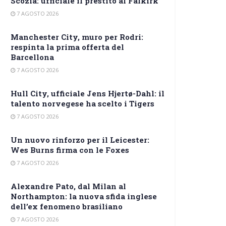
Scozia: ufficiale il prestito al Falkirk
7 AGOSTO 2026
Manchester City, muro per Rodri:
respinta la prima offerta del
Barcellona
7 AGOSTO 2026
Hull City, ufficiale Jens Hjertø-Dahl: il
talento norvegese ha scelto i Tigers
7 AGOSTO 2026
Un nuovo rinforzo per il Leicester:
Wes Burns firma con le Foxes
7 AGOSTO 2026
Alexandre Pato, dal Milan al
Northampton: la nuova sfida inglese
dell’ex fenomeno brasiliano
7 AGOSTO 2026