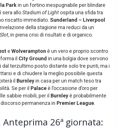
lla Park
in un fortino inespugnabile per blindare
ì sera allo
Stadium of Light
ospita una sfida tra
no riscatto immediato.
Sunderland – Liverpool
, rivelazione della stagione ma reduci da un
Slot
, in piena crisi di risultati e di organico.
est
e
Wolverampton
è un vero e proprio scontro
sforma il
City Ground
in una bolgia dove servono
 dal terzultimo posto distante solo tre punti, ma i
ttarsi e di chiudere la meglio possibile questa
iterà il
Burnley
in casa per un match teso tra
ità. Se per il
Palace
è l’occasione d’oro per
lle sabbie mobili, per il
Burnley
è probabilmente
 il discorso permanenza in
Premier League
.
 Anteprima 26ª giornata: