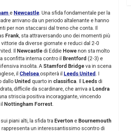
nham
e
Newcastle
. Una sfida fondamentale per la
adre arrivano da un periodo altalenante e hanno
ti per non staccarsi dal treno che conta. Il
mas
Frank
, sta attraversando uno dei momenti più
za vittorie da diverse giornate e reduci dal 2-0
ited. Il
Newcastle
di Eddie
Howe
non sta molto
a sconfitta interna contro il
Brentford
(2-3) e
ifensiva insolita. A
Stamford Bridge
va in scena
nglese, il
Chelsea
ospiterà il
Leeds United
. I
o dallo
United
quarto in
classifica
. Il
Leeds
di
ata, difficile da scardinare, che arriva a
Londra
na striscia positiva incoraggiante, vincendo
il
Nottingham Forrest
.
ui piani alti, la sfida tra
Everton
e
Bournemouth
0 rappresenta un interessantissimo scontro di