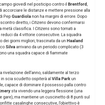
ampo giovedì nel posticipo contro il
Brentford
,
 di accorciare le distanze e mettere pressione alla
di Pep
Guardiola
non ha margini di errore. Dopo
 scontro diretto, i
Citizens
devono confermarsi
a metà classifica. I
Citizens
sono tornati a
 reduci da 4 vittorie consecutive. La squadra
 dei giorni migliori, trascinata da un
Haaland
rco
Silva
arrivano da un periodo complicato (3
 sono una squadra capace di fiammate
la rivelazione dell’anno, saldamente al terzo
 in scia scudetto ospiterà al
Villa Park
un
e, capace di dominare il possesso palla contro
Emery
sta vivendo una leggera flessione (una
que gare), ma mantiene un cuscinetto di 8 punti sul
nfitte casalinghe consecutive, l’obiettivo è