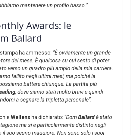
obbiamo mantenere un profilo basso.”
nthly Awards: le
om Ballard
a stampa ha ammesso:
“È ovviamente un grande
atore del mese. È qualcosa su cui sento di poter
tato verso un quadro più ampio della mia carriera.
o fallito negli ultimi mesi, ma poiché la
possiamo battere chiunque. La partita più
eading
, dove siamo stati molto bravi e quindi
domi a segnare la tripletta personale”.
ichie
Wellens
ha dichiarato:
“Dom
Ballard
è stato
 stagione ma si è particolarmente distinto negli
 il suo segno maggiore. Non sono solo i suoi