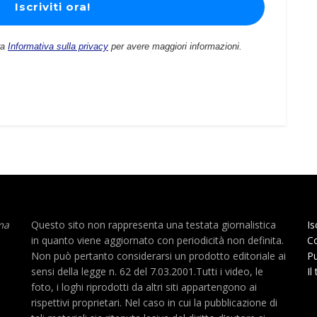
ra
Informativa sulla privacy
per avere maggiori informazioni.
ma
Questo sito non rappresenta una testata giornalistica
Is
in quanto viene aggiornato con periodicità non definita.
Co
Non può pertanto considerarsi un prodotto editoriale ai
Pu
sensi della legge n. 62 del 7.03.2001.Tutti i video, le
Il
foto, i loghi riprodotti da altri siti appartengono ai
rispettivi proprietari. Nel caso in cui la pubblicazione di