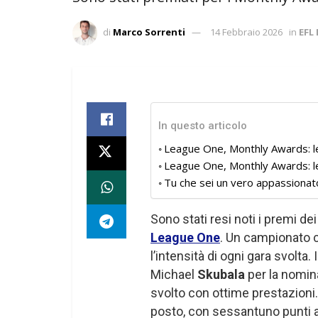
di
Marco Sorrenti
14 Febbraio 2026
in
EFL
In questo articolo
League One, Monthly Awards: le
League One, Monthly Awards: le
Tu che sei un vero appassionat
Sono stati resi noti i premi de
League One
. Un campionato c
l’intensità di ogni gara svolta. 
Michael
Skubala
per la nomin
svolto con ottime prestazioni.
posto, con sessantuno punti a