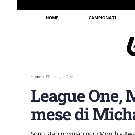
HOME
CAMPIONATI
Home
EFL League One
League One, M
mese di Micha
Sono stati premiati per i Monthly Aw