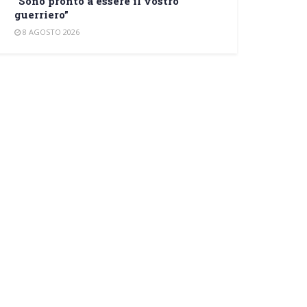
“Sono pronto a essere il vostro
guerriero”
8 AGOSTO 2026