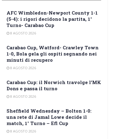
AFC Wimbledon-Newport County 1-1
(5-4): i rigori decidono la partita, 1°
Turno- Carabao Cup
8 AGOSTO 2026
Carabao Cup, Watford- Crawley Town
1-0, Bola gela gli ospiti segnando nei
minuti di recupero
8 AGOSTO 2026
Carabao Cup: il Norwich travolge l’MK
Dons e passa il turno
8 AGOSTO 2026
Sheffield Wednesday – Bolton 1-0:
una rete di Jamal Lowe decide il
match, 1° Turno – Efl Cup
8 AGOSTO 2026