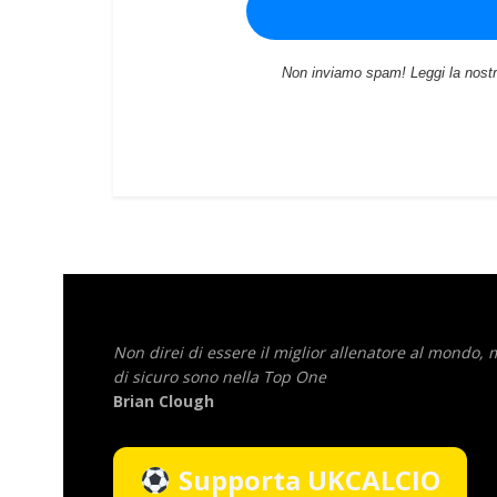
Non inviamo spam! Leggi la nost
Non direi di essere il miglior allenatore al mondo,
di sicuro sono nella Top One
Brian Clough
Supporta UKCALCIO