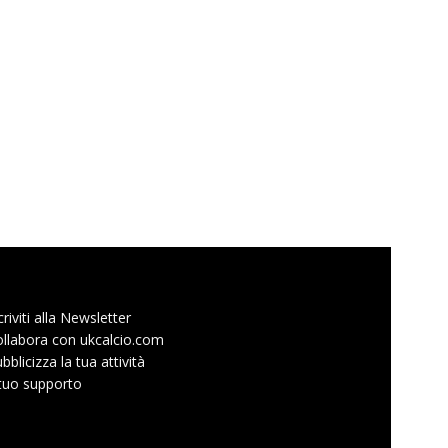
criviti alla Newsletter
llabora con ukcalcio.com
bblicizza la tua attività
 tuo supporto