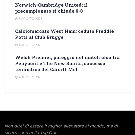
Norwich-Cambridge United: il
precampionato si chiude 0-0
5 AGOSTO 2026
Calciomercato West Ham: ceduto Freddie
Potts al Club Brugge
4 AGOSTO 2026
Welsh Premier, pareggio nel match clou tra
Penybont e The New Saints, successo
tennistico del Cardiff Met
4 AGOSTO 2026
Non direi di essere il miglior allenatore al mondo,
ma di
sicuro sono nella Top One