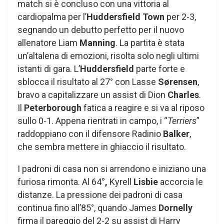
match si è concluso con una vittoria al
cardiopalma per l’
Huddersfield Town
per 2-3,
segnando un debutto perfetto per il nuovo
allenatore Liam
Manning
. La partita è stata
un’altalena di emozioni, risolta solo negli ultimi
istanti di gara. L’
Huddersfield
parte forte e
sblocca il risultato al 27° con Lasse
Sørensen
,
bravo a capitalizzare un assist di Dion
Charles
.
Il
Peterborough
fatica a reagire e si va al riposo
sullo 0-1. Appena rientrati in campo, i “
Terriers
”
raddoppiano con il difensore Radinio
Balker
,
che sembra mettere in ghiaccio il risultato.
I padroni di casa non si arrendono e iniziano una
furiosa rimonta. Al 64
°,
Kyrell
Lisbie
accorcia le
distanze. La pressione dei padroni di casa
continua fino all’85°, quando James
Dornelly
firma il pareggio del 2-2 su assist di Harry