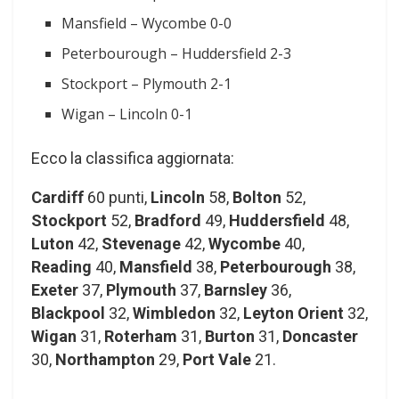
Mansfield – Wycombe 0-0
Peterbourough – Huddersfield 2-3
Stockport – Plymouth 2-1
Wigan – Lincoln 0-1
Ecco la classifica aggiornata:
Cardiff
60 punti,
Lincoln
58,
Bolton
52,
Stockport
52,
Bradford
49,
Huddersfield
48,
Luton
42,
Stevenage
42,
Wycombe
40,
Reading
40,
Mansfield
38,
Peterbourough
38,
Exeter
37,
Plymouth
37,
Barnsley
36,
Blackpool
32,
Wimbledon
32,
Leyton Orient
32,
Wigan
31,
Roterham
31,
Burton
31,
Doncaster
30,
Northampton
29,
Port Vale
21.