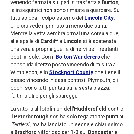
venendo fermata sul pari in trasferta a
Burton
,
le inseguitrici non sono rimaste a guardare. Su
tutti spicca il colpo esterno del
Lincoln City
,
che ora vede il primato a meno due punti.
Mentre la vetta sembra ormai una corsa a due,
alle spalle di
Cardiff
e
Lincoln
si è scatenata
una vera e propria guerra di nervi per i restanti
posti al sole. Con il
Bolton Wanderers
che
consolida il terzo posto vincendo di misura a
Wimbledon, e lo
Stockport County
che tiene il
passo vincendo in casa contro il Plymouth, gli
occhi sono tutti puntati sulla sesta piazza,
l’ultima utile per gli spareggi.
La vittoria al fotofinish
dell’Huddersfield
contro
il
Peterborough
non ha solo regalato tre punti ai
‘
Terriers
‘, ma ha lanciato un segnale chiarissimo
a
Bradford
vittorioso per 1-0 sul
Doncaster
e