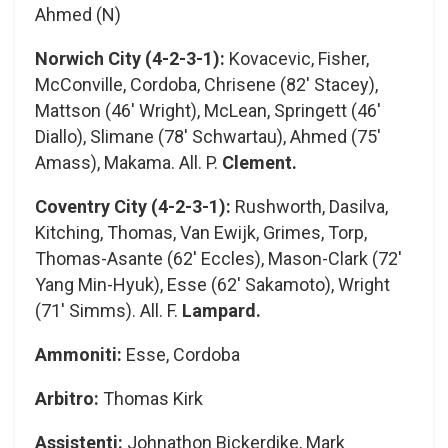
Ahmed (N)
Norwich City (4-2-3-1):
Kovacevic, Fisher,
McConville, Cordoba, Chrisene (82′ Stacey),
Mattson (46′ Wright), McLean, Springett (46′
Diallo), Slimane (78′ Schwartau), Ahmed (75′
Amass), Makama. All. P.
Clement.
Coventry City (4-2-3-1):
Rushworth, Dasilva,
Kitching, Thomas, Van Ewijk, Grimes, Torp,
Thomas-Asante (62′ Eccles), Mason-Clark (72′
Yang Min-Hyuk), Esse (62′ Sakamoto), Wright
(71′ Simms). All. F.
Lampard.
Ammoniti:
Esse, Cordoba
Arbitro:
Thomas Kirk
Assistenti:
Johnathon Bickerdike, Mark