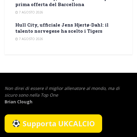
prima offerta del Barcellona
7 AGOSTO 2026
Hull City, ufficiale Jens Hjertø-Dahl: il
talento norvegese ha scelto i Tigers
7 AGOSTO 2026
Non direi di essere il miglior allenatore al mondo,
ma di
sicuro sono nella Top One
Brian Clough
Supporta UKCALCIO