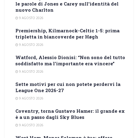
le parole di Jones e Carey sull’identità del
nuovo Charlton
9 AGOSTO 2026
Premiership, Kilmarnock-Celtic 1-5: prima
tripletta in biancoverde per Høgh
9 AGOSTO 2026
Watford, Alessio Dionisi: “Non sono del tutto
soddisfatto ma l’importante era vincere”
9 AGOSTO 2026
Sette motivi per cui non potete perdervi la
League One 2026-27
9 AGOSTO 2026
Coventry, torna Gustavo Hamer: il grande ex
è a un passo dagli Sky Blues
9 AGOSTO 2026
West Ham, Manor Solomon è tuo: affare