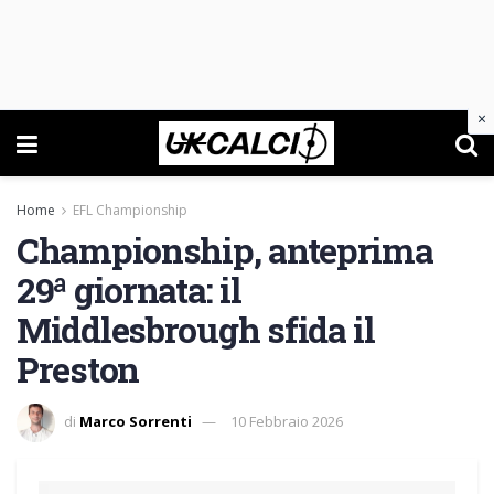
×
Home
EFL Championship
Championship, anteprima
29ª giornata: il
Middlesbrough sfida il
Preston
di
Marco Sorrenti
10 Febbraio 2026