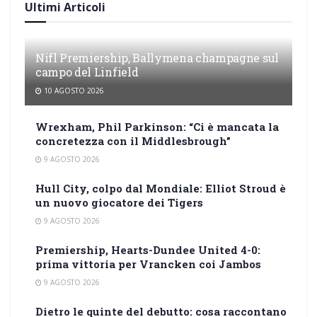
Ultimi Articoli
Nifl Premiership, Ballymena champagne sul
campo del Linfield
10 AGOSTO 2026
Wrexham, Phil Parkinson: “Ci è mancata la
concretezza con il Middlesbrough”
9 AGOSTO 2026
Hull City, colpo dal Mondiale: Elliot Stroud è
un nuovo giocatore dei Tigers
9 AGOSTO 2026
Premiership, Hearts-Dundee United 4-0:
prima vittoria per Vrancken coi Jambos
9 AGOSTO 2026
Dietro le quinte del debutto: cosa raccontano