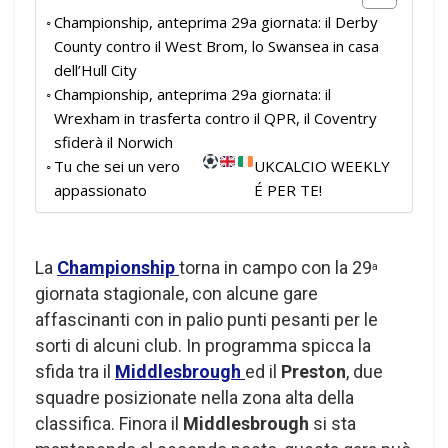
Championship, anteprima 29a giornata: il Derby
County contro il West Brom, lo Swansea in casa
dell’Hull City
Championship, anteprima 29a giornata: il
Wrexham in trasferta contro il QPR, il Coventry
sfiderà il Norwich
Tu che sei un vero
UKCALCIO WEEKLY
appassionato
É PER TE!
La
Championship
torna in campo con la 29
a
giornata stagionale, con alcune gare
affascinanti con in palio punti pesanti per le
sorti di alcuni club. In programma spicca la
sfida tra il
Middlesbrough
ed il
Preston
, due
squadre posizionate nella zona alta della
classifica. Finora il
Middlesbrough
si sta