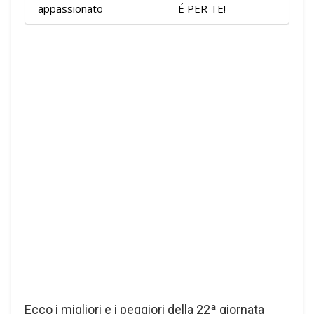
appassionato
É PER TE!
Ecco i migliori e i peggiori della 22ª giornata