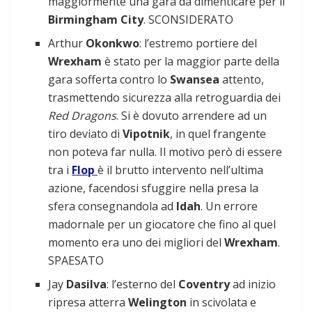
maggiormente una gara da dimenticare per il
Birmingham City
. SCONSIDERATO
Arthur
Okonkwo
: l’estremo portiere del
Wrexham
è stato per la maggior parte della
gara sofferta contro lo
Swansea
attento,
trasmettendo sicurezza alla retroguardia dei
Red Dragons
. Si è dovuto arrendere ad un
tiro deviato di
Vipotnik
, in quel frangente
non poteva far nulla. Il motivo però di essere
tra i
Flop
è il brutto intervento nell’ultima
azione, facendosi sfuggire nella presa la
sfera consegnandola ad
Idah
. Un errore
madornale per un giocatore che fino al quel
momento era uno dei migliori del
Wrexham
.
SPAESATO
Jay
Dasilva
: l’esterno del
Coventry
ad inizio
ripresa atterra
Welington
in scivolata e