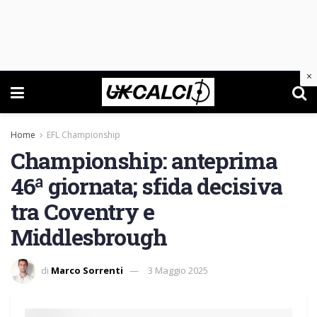
×
Home
EFL Championship
Championship: anteprima
46ª giornata; sfida decisiva
tra Coventry e
Middlesbrough
di
Marco Sorrenti
3 Maggio 2025