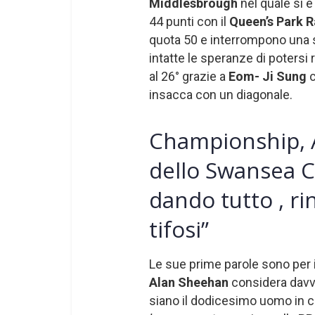
Middlesbrough
nel quale si è
44 punti con il
Queen’s Park R
quota 50 e interrompono una 
intatte le speranze di potersi r
al 26° grazie a
Eom- Ji Sung
c
insacca con un diagonale.
Championship, 
dello Swansea Ci
dando tutto , ri
tifosi”
Le sue prime parole sono per i
Alan Sheehan
considera davve
siano il dodicesimo uomo in 