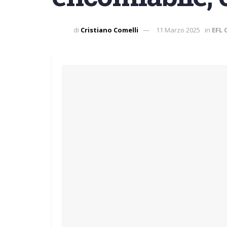
di
Cristiano Comelli
11 Marzo 2025
in
EFL