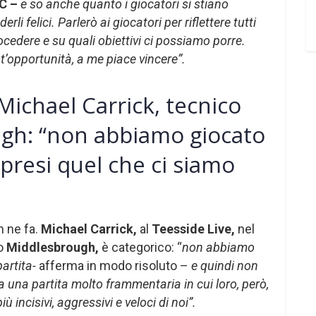
C –
e so anche quanto i giocatori si stiano
i felici. Parlerò ai giocatori per riflettere tutti
edere e su quali obiettivi ci possiamo porre.
t’opportunità, a me piace vincere”.
ichael Carrick, tecnico
gh: “non abbiamo giocato
presi quel che ci siamo
n ne fa.
Michael Carrick,
al
Teesside Live,
nel
uo
Middlesbrough,
è categorico: “
non abbiamo
artita-
afferma in modo risoluto –
e quindi non
a una partita molto frammentaria in cui loro, però,
ù incisivi, aggressivi e veloci di noi”.