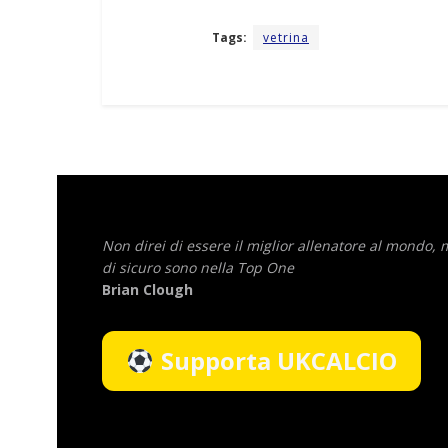
Tags:
vetrina
Non direi di essere il miglior allenatore al mondo,
di sicuro sono nella Top One
Brian Clough
Supporta UKCALCIO