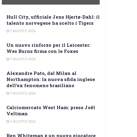
Hull City, ufficiale Jens Hjertø-Dahl: il
talento norvegese ha scelto i Tigers
7 AGOSTO 2026
Un nuovo rinforzo per il Leicester:
Wes Burns firma con le Foxes
7 AGOSTO 2026
Alexandre Pato, dal Milan al
Northampton: la nuova sfida inglese
dell’ex fenomeno brasiliano
7 AGOSTO 2026
Calciomercato West Ham: preso Joël
Veltman
7 AGOSTO 2026
Ben Whiteman è un nuovo giocatore