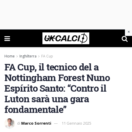
×
Home
Inghilterra
FA Cup
FA Cup, il tecnico del a
Nottingham Forest Nuno
Espírito Santo: “Contro il
Luton sarà una gara
fondamentale”
di
Marco Sorrenti
11 Gennaio 2025