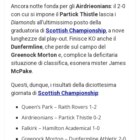
Ancora notte fonda per gli
Airdrieonians
: il 2-0
con cui si impone il
Partick Thistle
lascia i
Diamonds
all’ultimissimo posto della
graduatoria di
Scottish Championship
, a nove
lunghezze dal play-out. Finisce KO anche il
Dunfermline
, che perde sul campo del
Greenock Morton
e, complice la deficitaria
situazione di classifica, esonera mister James
McPake
.
Questi, dunque, i risultati della diciottesima
giornata di
Scottish Championship
:
Queen’s Park – Raith Rovers 1-2
Airdrieonians – Partick Thistle 0-2
Falkirk – Hamilton Academical 1-0
Greenock Morton – Dunfermline Athletic 2-0