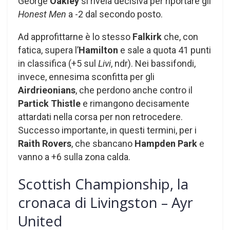
George
Oakley
si rivela decisiva per riportare gli
Honest Men
a -2 dal secondo posto.
Ad approfittarne è lo stesso
Falkirk
che, con
fatica, supera l’
Hamilton
e sale a quota 41 punti
in classifica (+5 sul
Livi
, ndr). Nei bassifondi,
invece, ennesima sconfitta per gli
Airdrieonians
, che perdono anche contro il
Partick Thistle
e rimangono decisamente
attardati nella corsa per non retrocedere.
Successo importante, in questi termini, per i
Raith Rovers
, che sbancano
Hampden Park
e
vanno a +6 sulla zona calda.
Scottish Championship, la
cronaca di Livingston – Ayr
United