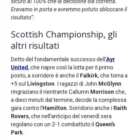
sicuro al 100% che la decisione sia corretta.
Eravamo in porta e avremmo potuto sbloccare il
risultato
“.
Scottish Championship, gli
altri risultati
Detto del fondamentale successo dell’
Ayr
United
, che riapre così la lotta per il primo
posto, a sorridere è anche il
Falkirk
, che torna a
+5 sul
Livingston
. I ragazzi di John
McGlynn
ringraziano il rientrante Callumn
Morrison
che,
a dieci minuti dal termine, decide la complessa
gara contro l’
Hamilton
. Sorridono anche i
Raith
Rovers
, che nell’anticipo del venerdì sera
regolano con un 2-1 combattuto il
Queen’s
Park
.