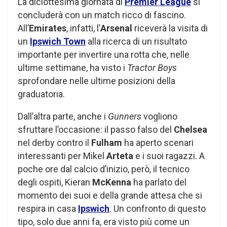
La diciottesima giornata di
Premier League
si
concluderà con un match ricco di fascino.
All’
Emirates
, infatti, l’
Arsenal
riceverà la visita di
un
Ipswich Town
alla ricerca di un risultato
importante per invertire una rotta che, nelle
ultime settimane, ha visto i
Tractor Boys
sprofondare nelle ultime posizioni della
graduatoria.
Dall’altra parte, anche i
Gunners
vogliono
sfruttare l’occasione: il passo falso del
Chelsea
nel derby contro il
Fulham
ha aperto scenari
interessanti per Mikel
Arteta
e i suoi ragazzi. A
poche ore dal calcio d’inizio, però, il tecnico
degli ospiti, Kieran
McKenna
ha parlato del
momento dei suoi e della grande attesa che si
respira in casa
Ipswich
. Un confronto di questo
tipo, solo due anni fa, era visto più come un