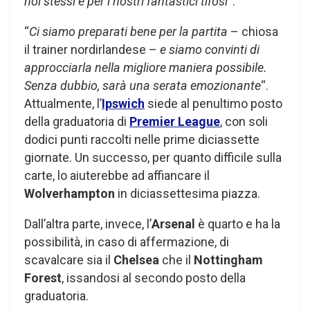
noi stessi e per i nostri fantastici tifosi
“.
“
Ci siamo preparati bene per la partita
– chiosa
il trainer nordirlandese –
e siamo convinti di
approcciarla nella migliore maniera possibile.
Senza dubbio, sarà una serata emozionante
“.
Attualmente, l’
Ipswich
siede al penultimo posto
della graduatoria di
Premier League
, con soli
dodici punti raccolti nelle prime diciassette
giornate. Un successo, per quanto difficile sulla
carte, lo aiuterebbe ad affiancare il
Wolverhampton
in diciassettesima piazza.
Dall’altra parte, invece, l’
Arsenal
è quarto e ha la
possibilità, in caso di affermazione, di
scavalcare sia il
Chelsea
che il
Nottingham
Forest
, issandosi al secondo posto della
graduatoria.