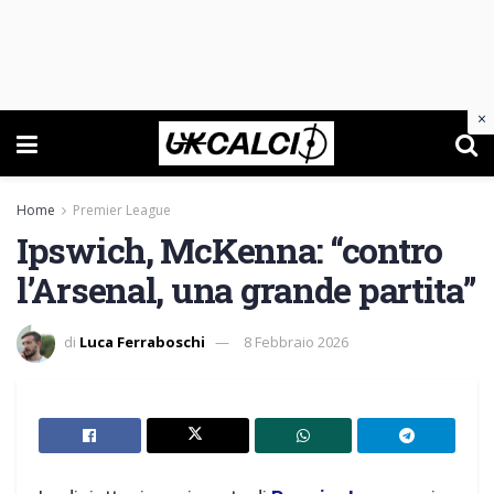
×
Home
Premier League
Ipswich, McKenna: “contro
l’Arsenal, una grande partita”
di
Luca Ferraboschi
8 Febbraio 2026