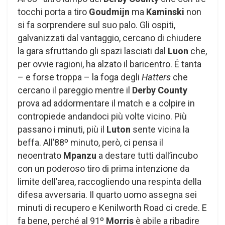
tocchi porta a tiro
Goudmijn
ma
Kaminski
non
si fa sorprendere sul suo palo. Gli ospiti,
galvanizzati dal vantaggio, cercano di chiudere
la gara sfruttando gli spazi lasciati dal
Luon
che,
per ovvie ragioni, ha alzato il baricentro. É tanta
– e forse troppa – la foga degli
Hatters
che
cercano il pareggio mentre il
Derby County
prova ad addormentare il match e a colpire in
contropiede andandoci più volte vicino. Più
passano i minuti, più il
Luton
sente vicina la
beffa. All’88º minuto, però, ci pensa il
neoentrato
Mpanzu
a destare tutti dall’incubo
con un poderoso tiro di prima intenzione da
limite dell’area, raccogliendo una respinta della
difesa avversaria. Il quarto uomo assegna sei
minuti di recupero e Kenilworth Road ci crede. E
fa bene, perché al 91º
Morris
è abile a ribadire