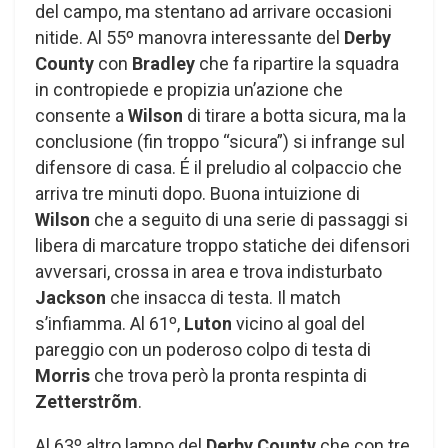
del campo, ma stentano ad arrivare occasioni
nitide. Al 55º manovra interessante del
Derby
County
con
Bradley
che fa ripartire la squadra
in contropiede e propizia un’azione che
consente a
Wilson
di tirare a botta sicura, ma la
conclusione (fin troppo “sicura”) si infrange sul
difensore di casa. É il preludio al colpaccio che
arriva tre minuti dopo. Buona intuizione di
Wilson
che a seguito di una serie di passaggi si
libera di marcature troppo statiche dei difensori
avversari, crossa in area e trova indisturbato
Jackson
che insacca di testa. Il match
s’infiamma. Al 61º,
Luton
vicino al goal del
pareggio con un poderoso colpo di testa di
Morris
che trova però la pronta respinta di
Zetterstrõm
.
Al 63º altro lampo del
Derby County
che con tre