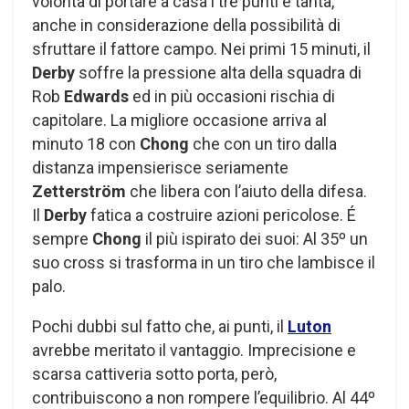
volontà di portare a casa i tre punti è tanta,
anche in considerazione della possibilità di
sfruttare il fattore campo. Nei primi 15 minuti, il
Derby
soffre la pressione alta della squadra di
Rob
Edwards
ed in più occasioni rischia di
capitolare. La migliore occasione arriva al
minuto 18 con
Chong
che con un tiro dalla
distanza impensierisce seriamente
Zetterström
che libera con l’aiuto della difesa.
Il
Derby
fatica a costruire azioni pericolose. É
sempre
Chong
il più ispirato dei suoi: Al 35º un
suo cross si trasforma in un tiro che lambisce il
palo.
Pochi dubbi sul fatto che, ai punti, il
Luton
avrebbe meritato il vantaggio. Imprecisione e
scarsa cattiveria sotto porta, però,
contribuiscono a non rompere l’equilibrio. Al 44º