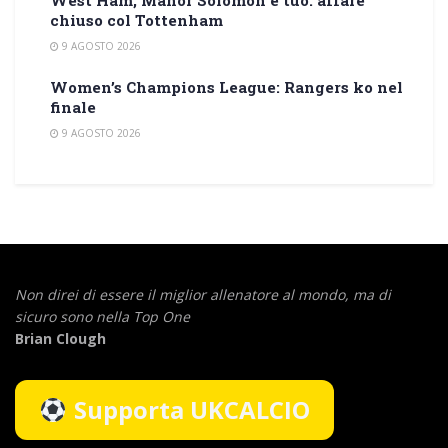
West Ham, Manor Solomon è tuo: affare
chiuso col Tottenham
9 AGOSTO 2026
Women’s Champions League: Rangers ko nel
finale
9 AGOSTO 2026
Non direi di essere il miglior allenatore al mondo,
ma di
sicuro sono nella Top One
Brian Clough
Supporta UKCALCIO