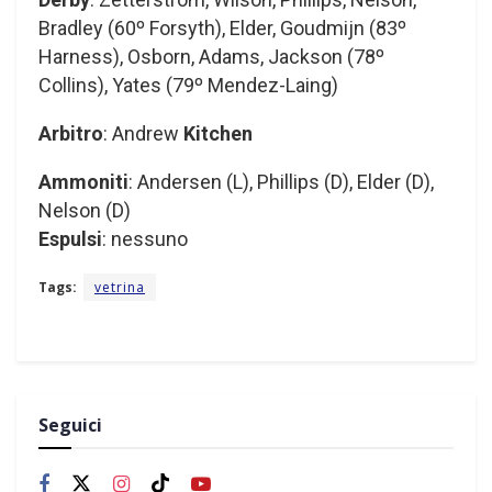
Bradley (60º Forsyth), Elder, Goudmijn (83º
Harness), Osborn, Adams, Jackson (78º
Collins), Yates (79º Mendez-Laing)
Arbitro
: Andrew
Kitchen
Ammoniti
: Andersen (L), Phillips (D), Elder (D),
Nelson (D)
Espulsi
: nessuno
Tags:
vetrina
Seguici