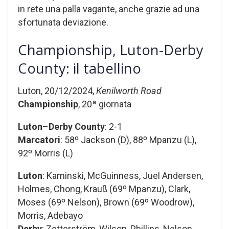
in rete una palla vagante, anche grazie ad una
sfortunata deviazione.
Championship, Luton-Derby
County: il tabellino
Luton, 20/12/2024,
Kenilworth Road
Championship
, 20ª giornata
Luton
–
Derby County
: 2-1
Marcatori
: 58º Jackson (D), 88º Mpanzu (L),
92º Morris (L)
Luton
: Kaminski, McGuinness, Juel Andersen,
Holmes, Chong, Krauß (69º Mpanzu), Clark,
Moses (69º Nelson), Brown (69º Woodrow),
Morris, Adebayo
Derby
: Zetterström, Wilson, Phillips, Nelson,