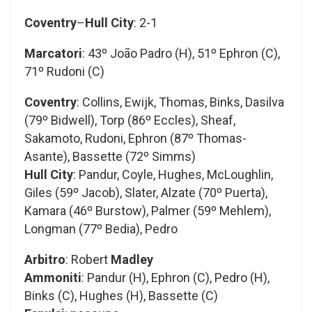
Coventry
–
Hull City
: 2-1
Marcatori
: 43º João Padro (H), 51º Ephron (C),
71º Rudoni (C)
Coventry
: Collins, Ewijk, Thomas, Binks, Dasilva
(79º Bidwell), Torp (86º Eccles), Sheaf,
Sakamoto, Rudoni, Ephron (87º Thomas-
Asante), Bassette (72º Simms)
Hull City
: Pandur, Coyle, Hughes, McLoughlin,
Giles (59º Jacob), Slater, Alzate (70º Puerta),
Kamara (46º Burstow), Palmer (59º Mehlem),
Longman (77º Bedia), Pedro
Arbitro
: Robert
Madley
Ammoniti
: Pandur (H), Ephron (C), Pedro (H),
Binks (C), Hughes (H), Bassette (C)