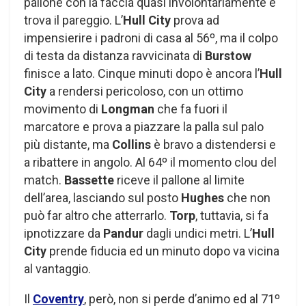
pallone con la faccia quasi involontariamente e
trova il pareggio. L’
Hull City
prova ad
impensierire i padroni di casa al 56º, ma il colpo
di testa da distanza ravvicinata di
Burstow
finisce a lato. Cinque minuti dopo è ancora l’
Hull
City
a rendersi pericoloso, con un ottimo
movimento di
Longman
che fa fuori il
marcatore e prova a piazzare la palla sul palo
più distante, ma
Collins
è bravo a distendersi e
a ribattere in angolo. Al 64º il momento clou del
match.
Bassette
riceve il pallone al limite
dell’area, lasciando sul posto
Hughes
che non
può far altro che atterrarlo.
Torp
, tuttavia, si fa
ipnotizzare da
Pandur
dagli undici metri. L’
Hull
City
prende fiducia ed un minuto dopo va vicina
al vantaggio.
Il
Coventry
, però, non si perde d’animo ed al 71º