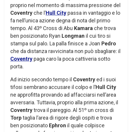
proprio nel momento di massima pressione del
Coventry
che l’
Hull City
passa in vantaggio e lo
fa nell’unica azione degna di nota del primo
tempo. Al 43º Cross di Abu
Kamara
che trova
ben posizionato Ryan
Longman
il cui tiro si
stampa sul palo. La palla finisce a Joan
Pedro
che da distanza ravvicinata non può sbagliare: il
Coventry
paga caro la poca cattiveria sotto
porta.
Ad inizio secondo tempo il
Coventry
ed i suoi
tifosi sembrano accusare il colpo e l’
Hull City
ne approfitta provando ad affacciarsi nell’area
avversaria. Tuttavia, proprio alla prima azione, il
Coventry
trova il pareggio. Al 51º un cross di
Torp
taglia l’area di rigore degli ospiti e trova
ben posizionato
Ephron
il quale colpisce