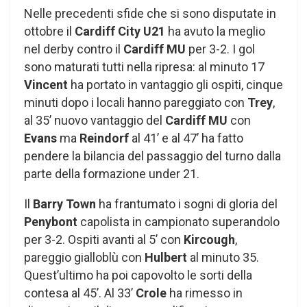
Nelle precedenti sfide che si sono disputate in
ottobre il
Cardiff City U21
ha avuto la meglio
nel derby contro il
Cardiff MU
per 3-2. I gol
sono maturati tutti nella ripresa: al minuto 17
Vincent
ha portato in vantaggio gli ospiti, cinque
minuti dopo i locali hanno pareggiato con
Trey
,
al 35’ nuovo vantaggio del
Cardiff MU
con
Evans
ma
Reindorf
al 41’ e al 47’ ha fatto
pendere la bilancia del passaggio del turno dalla
parte della formazione under 21.
Il
Barry Town
ha frantumato i sogni di gloria del
Penybont
capolista in campionato superandolo
per 3-2. Ospiti avanti al 5’ con
Kircough
,
pareggio gialloblù con
Hulbert
al minuto 35.
Quest’ultimo ha poi capovolto le sorti della
contesa al 45’. Al 33’
Crole
ha rimesso in