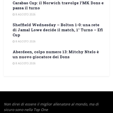
Carabao Cup: il Norwich travolge l’MK Dons e
passa il turno
8 AGOSTO 2026
Sheffield Wednesday – Bolton 1-0: una rete
di Jamal Lowe decide il match, 1° Turno – Efl
Cup
8 AGOSTO 2026
Aberdeen, colpo numero 13: Mitchy Ntelo è
un nuovo giocatore dei Dons
8 AGOSTO 2026
Non direi di essere il miglior allenatore al mondo,
ma di
sicuro sono nella Top One