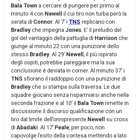
Bala Town
a cercare di pungere per primo al
minuto 4 con
Newell
il cui tiro non turba però la
serata di
Connor
. Al 7’ i
TNS
replicano con
Bradley
che impegna
Jones
. E’ il preludio del
gol del vantaggio della pattuglia di
Harrison
che
giunge al minuto 22 con una punizione dello
stesso
Bradley
. Al 29’
Newell
, il più ispirato
degli ospiti, potrebbe pareggiare ma la sua
conclusione è deviata in corner. Al minuto 37’ i
TNS
sfiorano il raddoppio con una punizione di
Bradley
che si stampa sulla traversa. Le due
squadre giocano senza risparmiarsi anche nella
seconda frazione e al 10’ il
Bala Town
rimette in
discussione il discorso qualificazione con un
tiro dal limite dell’onnipresente
Newell
su cross
di
Abadaki
. Al 17’
Peale
, per poco, non
capovolge l’esito della contesa mettendo a lato