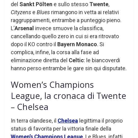
del
Sankt Pölten
e sullo stesso
Twente
,
Cityzens
e
Blues
rimangono in vetta ai relativi
raggruppamenti, entrambe a punteggio pieno.
L’
Arsenal
invece smuove la classifica,
cancellando quello zero in cui si era ritrovato
dopo il KO contro il
Bayern Monaco
. Si
complica, infine, la corsa alla fase ad
eliminazione diretta del
Celtic
: le biancoverdi
hanno perso entrambe le gare sin qui disputate.
Women’s Champions
League, la cronaca di Twente
– Chelsea
In terra olandese, il
Chelsea
legittima il proprio
status di favorita per la vittoria finale della
Women’s Champions League
. Le Blues, infatti,