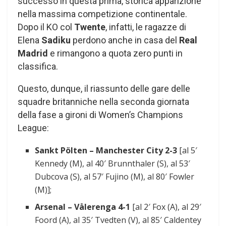
successo in questa prima, storica apparizione
nella massima competizione continentale.
Dopo il KO col
Twente
, infatti, le ragazze di
Elena
Sadiku
perdono anche in casa del
Real
Madrid
e rimangono a quota zero punti in
classifica.
Questo, dunque, il riassunto delle gare delle
squadre britanniche nella seconda giornata
della fase a gironi di Women’s Champions
League:
Sankt Pölten – Manchester City 2-3
[al 5′
Kennedy (M), al 40′ Brunnthaler (S), al 53′
Dubcova (S), al 57′ Fujino (M), al 80′ Fowler
(M)];
Arsenal – Vålerenga 4-1
[al 2′ Fox (A), al 29′
Foord (A), al 35′ Tvedten (V), al 85′ Caldentey