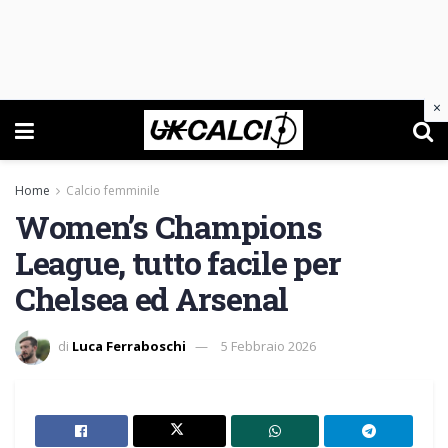
×
Home
Calcio femminile
Women’s Champions
League, tutto facile per
Chelsea ed Arsenal
di
Luca Ferraboschi
5 Febbraio 2026