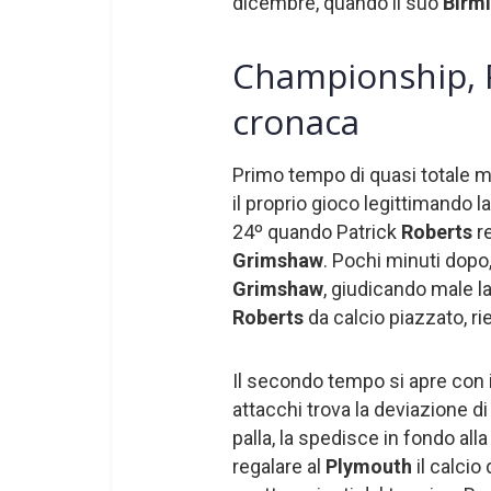
dicembre, quando il suo
Birm
Championship, 
cronaca
Primo tempo di quasi totale 
il proprio gioco legittimando la
24º quando Patrick
Roberts
re
Grimshaw
. Pochi minuti dopo,
Grimshaw
, giudicando male la
Roberts
da calcio piazzato, ri
Il secondo tempo si apre con 
attacchi trova la deviazione d
palla, la spedisce in fondo alla
regalare al
Plymouth
il calcio