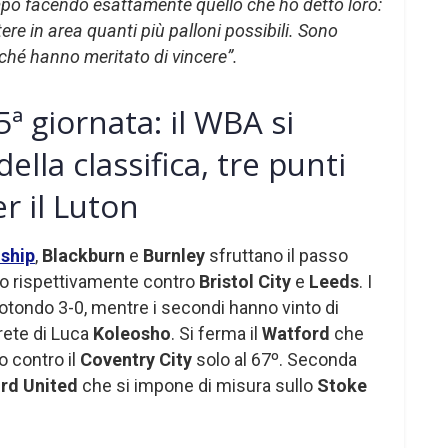
ampo facendo esattamente quello che ho detto loro:
tere in area quanti più palloni possibili. Sono
rché hanno meritato di vincere”.
 giornata: il WBA si
ella classifica, tre punti
r il Luton
ship
,
Blackburn
e
Burnley
sfruttano il passo
o rispettivamente contro
Bristol City
e
Leeds
. I
rotondo 3-0, mentre i secondi hanno vinto di
 rete di Luca
Koleosho
. Si ferma il
Watford
che
o contro il
Coventry City
solo al 67º. Seconda
rd United
che si impone di misura sullo
Stoke