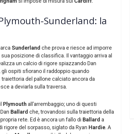
ingham
si impose di misura sul
Cardiff
.
Plymouth-Sunderland: la
marca
Sunderland
che prova e riesce ad imporre
 sua posizione di classifica. Il vantaggio arriva al
alizza un calcio di rigore spiazzando Dan
 gli ospiti sfiorano il raddoppio quando
 traiettoria del pallone calciato ancora da
esce a deviarla sulla traversa.
il
Plymouth
all’arrembaggio; uno di questi
i Dan
Ballard
che, trovandosi sulla traiettoria della
 propria rete. Ed è ancora un fallo di
Ballard
a
 di rigore del sorpasso, siglato da Ryan
Hardie
. A