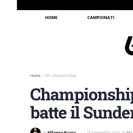
HOME
CAMPIONATI
Home
EFL Championship
Championship,
batte il Sunde
di
Alfonso Russo
15 Settembre 2024
in
EF