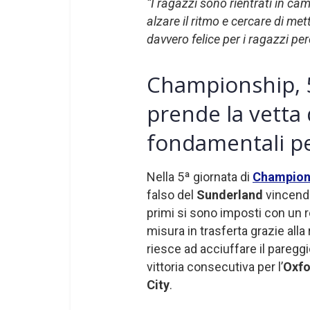
“I ragazzi sono rientrati in c
alzare il ritmo e cercare di met
davvero felice per i ragazzi pe
Championship, 5ª
prende la vetta d
fondamentali pe
Nella 5ª giornata di
Champion
falso del
Sunderland
vincend
primi si sono imposti con un 
misura in trasferta grazie alla
riesce ad acciuffare il pareggi
vittoria consecutiva per l’
Oxfo
City
.