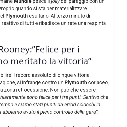
Romaine
Mundle
pesca il
jolly
del pareggio con un
 Proprio quando si sta per materializzare
del
Plymouth
esultano. Al terzo minuto di
ù reattivo di tutti e ribadisce un rete una respinta
ooney:”Felice per i
o meritato la vittoria”
bilire il record assoluto di cinque vittorie
tagione, si infrange contro un
Plymouth
coriaceo,
lla zona retrocessione. Non può che essere
hiaramente sono felice per i tre punti. Sentivo che
empo e siamo stati puniti da errori sciocchi in
sa abbiamo avuto il pieno controllo della gara”.