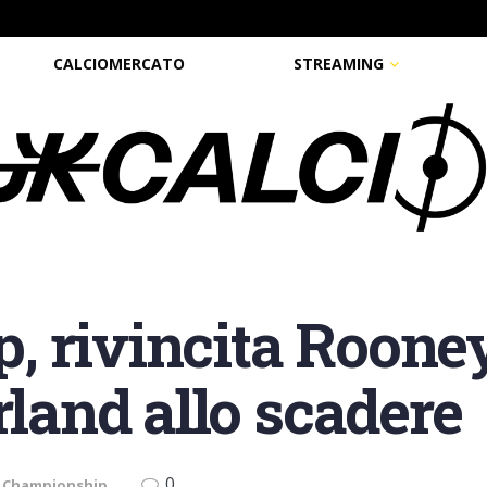
CALCIOMERCATO
STREAMING
 rivincita Rooney
rland allo scadere
0
L Championship