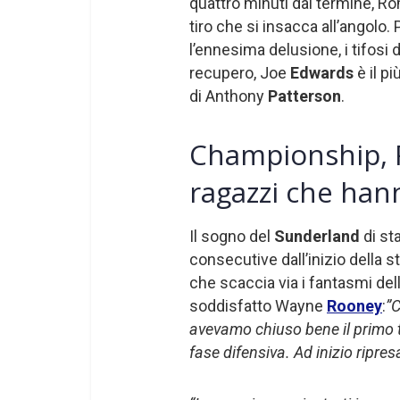
quattro minuti dal termine, 
tiro che si insacca all’angolo.
l’ennesima delusione, i tifosi 
recupero, Joe
Edwards
è il pi
di Anthony
Patterson
.
Championship, R
ragazzi che hann
Il sogno del
Sunderland
di sta
consecutive dall’inizio della s
che scaccia via i fantasmi de
soddisfatto Wayne
Rooney
:
”C
avevamo chiuso bene il primo t
fase difensiva. Ad inizio ripre