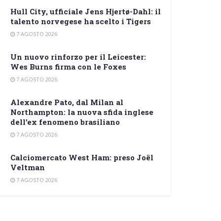
Hull City, ufficiale Jens Hjertø-Dahl: il
talento norvegese ha scelto i Tigers
7 AGOSTO 2026
Un nuovo rinforzo per il Leicester:
Wes Burns firma con le Foxes
7 AGOSTO 2026
Alexandre Pato, dal Milan al
Northampton: la nuova sfida inglese
dell’ex fenomeno brasiliano
7 AGOSTO 2026
Calciomercato West Ham: preso Joël
Veltman
7 AGOSTO 2026