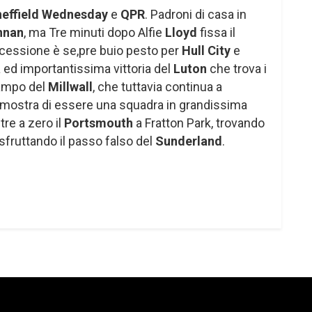
effield
Wednesday
e
QPR
. Padroni di casa in
nnan
, ma Tre minuti dopo Alfie
Lloyd
fissa il
trocessione è se,pre buio pesto per
Hull City
e
a ed importantissima vittoria del
Luton
che trova i
campo del
Millwall
, che tuttavia continua a
 Dimostra di essere una squadra in grandissima
re a zero il
Portsmouth
a Fratton Park, trovando
e sfruttando il passo falso del
Sunderland
.