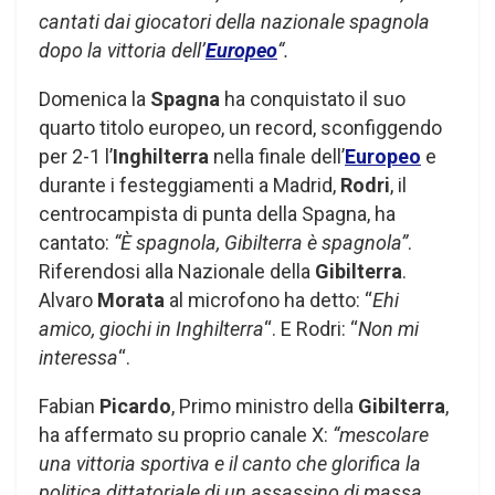
cantati dai giocatori della nazionale spagnola
dopo la vittoria dell’
Europeo
“.
Domenica la
Spagna
ha conquistato il suo
quarto titolo europeo, un record, sconfiggendo
per 2-1 l’
Inghilterra
nella finale dell’
Europeo
e
durante i festeggiamenti a Madrid,
Rodri
, il
centrocampista di punta della Spagna, ha
cantato:
“È spagnola, Gibilterra è spagnola”
.
Riferendosi alla Nazionale della
Gibilterra
.
Alvaro
Morata
al microfono ha detto: “
Ehi
amico, giochi in Inghilterra
“. E Rodri: “
Non mi
interessa
“.
Fabian
Picardo
, Primo ministro della
Gibilterra
,
ha affermato su proprio canale X:
“mescolare
una vittoria sportiva e il canto che glorifica la
politica dittatoriale di un assassino di massa