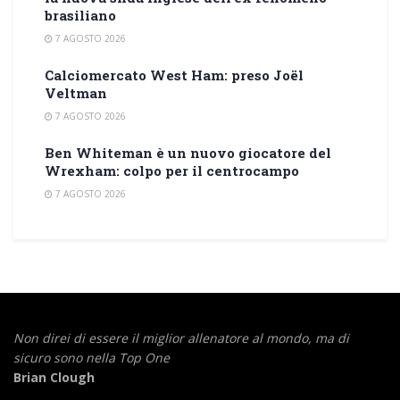
brasiliano
7 AGOSTO 2026
Calciomercato West Ham: preso Joël
Veltman
7 AGOSTO 2026
Ben Whiteman è un nuovo giocatore del
Wrexham: colpo per il centrocampo
7 AGOSTO 2026
Non direi di essere il miglior allenatore al mondo,
ma di
sicuro sono nella Top One
Brian Clough