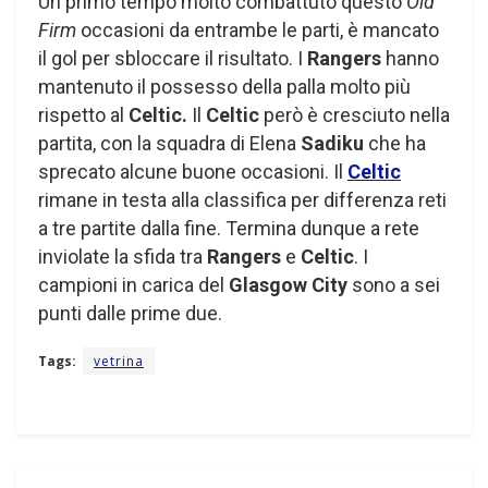
Un primo tempo molto combattuto questo
Old
Firm
occasioni da entrambe le parti, è mancato
il gol per sbloccare il risultato. I
Rangers
hanno
mantenuto il possesso della palla molto più
rispetto al
Celtic.
Il
Celtic
però è cresciuto nella
partita, con la squadra di Elena
Sadiku
che ha
sprecato alcune buone occasioni. Il
Celtic
rimane in testa alla classifica per differenza reti
a tre partite dalla fine. Termina dunque a rete
inviolate la sfida tra
Rangers
e
Celtic
. I
campioni in carica del
Glasgow City
sono a sei
punti dalle prime due.
Tags:
vetrina