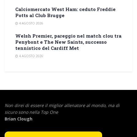
Calciomercato West Ham: ceduto Freddie
Potts al Club Brugge
4 AGOSTO 2026
Welsh Premier, pareggio nel match clou tra
Penybont e The New Saints, successo
tennistico del Cardiff Met
4 AGOSTO 2026
Non direi di essere il miglior allenatore al mondo,
ma di
sicuro sono nella Top One
Brian Clough