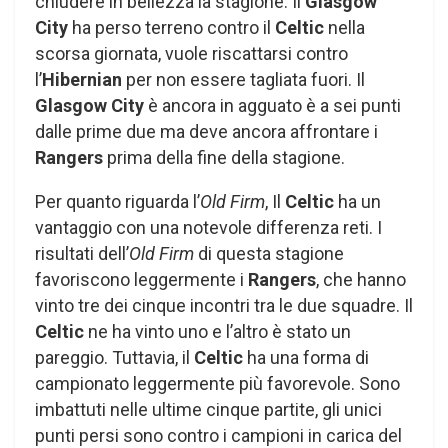
chiudere in bellezza la stagione. Il
Glasgow
City
ha perso terreno contro il
Celtic
nella
scorsa giornata, vuole riscattarsi contro
l’
Hibernian
per non essere tagliata fuori. Il
Glasgow City
è ancora in agguato è a sei punti
dalle prime due ma deve ancora affrontare i
Rangers
prima della fine della stagione.
Per quanto riguarda l’
Old Firm
, Il
Celtic
ha un
vantaggio con una notevole differenza reti. I
risultati dell’
Old Firm
di questa stagione
favoriscono leggermente i
Rangers
, che hanno
vinto tre dei cinque incontri tra le due squadre. Il
Celtic
ne ha vinto uno e l’altro è stato un
pareggio. Tuttavia, il
Celtic
ha una forma di
campionato leggermente più favorevole. Sono
imbattuti nelle ultime cinque partite, gli unici
punti persi sono contro i campioni in carica del