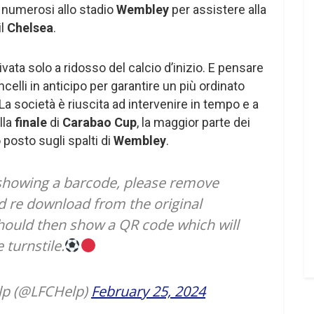
i numerosi allo stadio
Wembley
per assistere alla
il
Chelsea
.
vata solo a ridosso del calcio d’inizio. E pensare
ncelli in anticipo per garantire un più ordinato
. La società è riuscita ad intervenire in tempo e a
lla
finale
di
Carabao Cup
, la maggior parte dei
posto sugli spalti di
Wembley
.
s showing a barcode, please remove
d re download from the original
should then show a QR code which will
 turnstile.
lp (@LFCHelp)
February 25, 2024