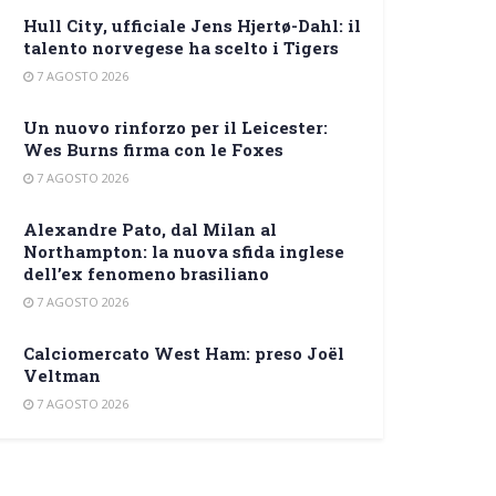
Hull City, ufficiale Jens Hjertø-Dahl: il
talento norvegese ha scelto i Tigers
7 AGOSTO 2026
Un nuovo rinforzo per il Leicester:
Wes Burns firma con le Foxes
7 AGOSTO 2026
Alexandre Pato, dal Milan al
Northampton: la nuova sfida inglese
dell’ex fenomeno brasiliano
7 AGOSTO 2026
Calciomercato West Ham: preso Joël
Veltman
7 AGOSTO 2026