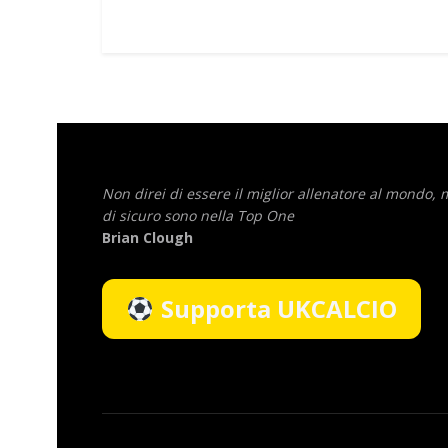
Non direi di essere il miglior allenatore al mondo,
di sicuro sono nella Top One
Brian Clough
Supporta UKCALCIO