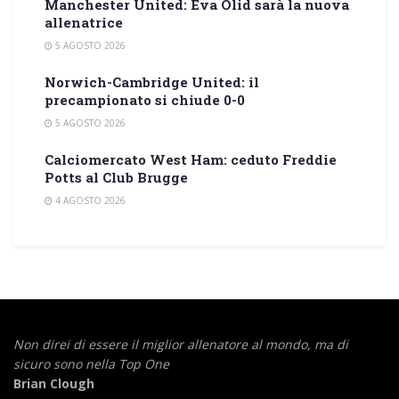
Manchester United: Eva Olid sarà la nuova
allenatrice
5 AGOSTO 2026
Norwich-Cambridge United: il
precampionato si chiude 0-0
5 AGOSTO 2026
Calciomercato West Ham: ceduto Freddie
Potts al Club Brugge
4 AGOSTO 2026
Non direi di essere il miglior allenatore al mondo,
ma di
sicuro sono nella Top One
Brian Clough