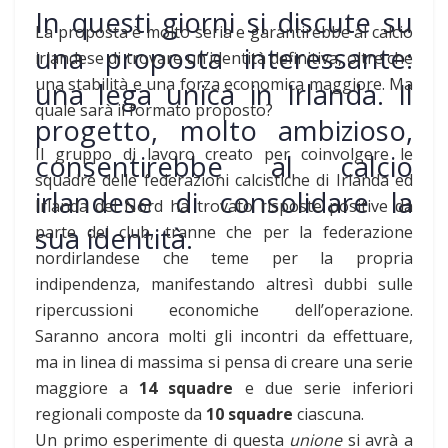
In questi giorni si discute su
La proposta è molto seria e garantirebbe al calcio
una proposta interessante:
irlandese di trovare un’identità definitiva, oltre che
una stabilità e una forza economica maggiore. Ma
una lega unica in Irlanda. Il
quale sarà il formato proposto?
progetto, molto ambizioso,
Il gruppo di lavoro creato per coinvolgere le
consentirebbe al calcio
squadre delle federazioni calcistiche di Irlanda ed
irlandese di consolidare la
Irlanda del Nord ha trovato risposte positive da
sua identità.
parte dei club, tranne che per la federazione
nordirlandese che teme per la propria
indipendenza, manifestando altresì dubbi sulle
ripercussioni economiche dell’operazione.
Saranno ancora molti gli incontri da effettuare,
ma in linea di massima si pensa di creare una serie
maggiore a
14 squadre
e due serie inferiori
regionali composte da
10 squadre
ciascuna.
Un primo esperimente di questa
unione
si avrà a