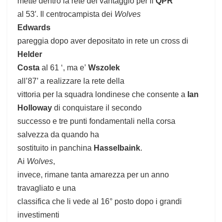
mette dentro la rete del vantaggio per il
QPR
al 53′. Il centrocampista dei
Wolves
Edwards
pareggia dopo aver depositato in rete un cross di
Helder
Costa
al 61 ‘, ma e’
Wszolek
all’87’ a realizzare la rete della
vittoria per la squadra londinese che consente a
Ian
Holloway
di conquistare il secondo
successo e tre punti fondamentali nella corsa
salvezza da quando ha
sostituito in panchina
Hasselbaink
.
Ai
Wolves
,
invece, rimane tanta amarezza per un anno
travagliato e una
classifica che li vede al 16° posto dopo i grandi
investimenti