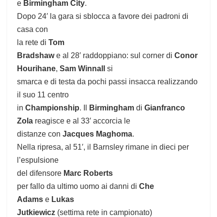
e
Birmingham City
.
Dopo 24′ la gara si sblocca a favore dei padroni di
casa con
la rete di
Tom
Bradshaw
e al 28′ raddoppiano: sul corner di
Conor
Hourihane
,
Sam Winnall
si
smarca e di testa da pochi passi insacca realizzando
il suo 11 centro
in
Championship
. Il
Birmingham
di
Gianfranco
Zola
reagisce e al 33′ accorcia le
distanze con
Jacques Maghoma
.
Nella ripresa, al 51′, il Barnsley rimane in dieci per
l’espulsione
del difensore
Marc Roberts
per fallo da ultimo uomo ai danni di
Che
Adams
e
Lukas
Jutkiewicz
(settima rete in campionato)