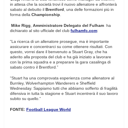
in attesa che la società trovi il nuovo allenatore e affronterà
sabato al debutto il
Brentford
, una delle formazioni più in
forma della
Championship
.
Mike Rigg
,
Amministratore Delegato del Fulham
ha
dichiarato al sito ufficiale del club
fulhamfc.com
:
“La ricerca di un allenatore prosegue, ma è importante
assicurare e concentrarci su come ottenere risultati. Con
questo, vorrei dare il benvenuto a Stuart Gray, che ha
aderito alla proposta del club e ha già iniziato a lavorare
con la prima squadra e a preparare la gara casalinga di
sabato contro il Brentford.”
“Stuart ha una comprovata esperienza come allenatore al
Burnley, Wolverhampton Wanderers e Sheffield
Wednesday. Sappiamo tutti che abbiamo sofferto di fragilità
difensiva in tutta la stagione e Stuart incentrerà il suo lavoro
subito su quello.”
FONTE:
Football League World