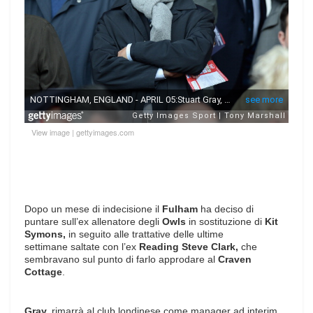
View image
|
gettyimages.com
Dopo un mese di indecisione il
Fulham
ha deciso di
puntare sull’ex allenatore degli
Owls
in sostituzione di
Kit
Symons,
in seguito alle trattative delle ultime
settimane
saltate
con l’ex
Reading Steve Clark,
che
sembravano sul punto di farlo approdare al
Craven
Cottage
.
Gray,
rimarrà al club londinese come manager ad interim,