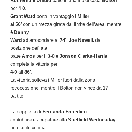
Rotherham United
batte il fanalino di coda
Bolton
per
4-0
.
Grant Ward
porta in vantaggio i
Miller
al 56′
con un mezza girata dal limite dell’area, mentre
è
Danny
Ward
ad arrotondare al
74′
.
Joe Newell
, da
posizione defilata
batte
Amos
per il
3-0
e
Jonson Clarke-Harris
completa la vittoria per
4-0
all
’86’
.
La vittoria solleva i Miller fuori dalla zona
retrocessione, mentre il Bolton non vince da 17
partite.
La doppietta di
Fernando Forestieri
contribuisce a regalare allo
Sheffield Wednesday
una facile vittoria