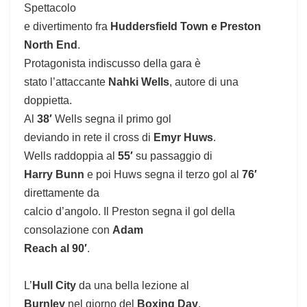
Spettacolo
e divertimento fra
Huddersfield Town e Preston
North End
.
Protagonista indiscusso della gara è
stato l’attaccante
Nahki Wells
, autore di una
doppietta.
Al
38′
Wells segna il primo gol
deviando in rete il cross di
Emyr Huws
.
Wells raddoppia al
55′
su passaggio di
Harry Bunn
e poi Huws segna il terzo gol al
76′
direttamente da
calcio d’angolo. Il Preston segna il gol della
consolazione con
Adam
Reach al 90′
.
L’
Hull City
da una bella lezione al
Burnley
nel giorno del
Boxing Day
.