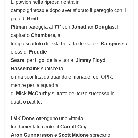
L’Ipswich nella ripresa rientra in
campo grintoso e dopo aver sfiorato il pareggio con il
palo di
Brett
Pitman
pareggia al
77′
con
Jonathan Douglas
. Il
capitano
Chambers
, a
tempo scaduto di testa buca la difesa dei
Rangers
su
cross di
Freddie
Sears
, per il gol della vittoria.
Jimmy Floyd
Hasselbaink
subisce la
prima sconfitta da quando è manager del QPR,
mentre per la squadra
di
Mick McCarthy
si tratta del terzo successo in
quattro partite.
I
MK Dons
ottengono una vittoria
fondamentale contro il
Cardiff City
.
Aron Gunnarsson e Scott Malone
sprecano