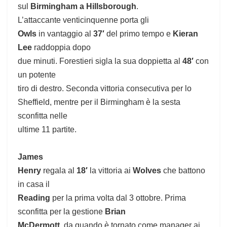
sul
Birmingham a Hillsborough
.
L’attaccante venticinquenne porta gli
Owls
in vantaggio al
37′
del primo tempo e
Kieran
Lee
raddoppia dopo
due minuti. Forestieri sigla la sua doppietta al
48′
con
un potente
tiro di destro.
Seconda vittoria consecutiva per lo
Sheffield, mentre per il Birmingham è la sesta
sconfitta nelle
ultime 11 partite.
James
Henry
regala al
18′
la vittoria ai
Wolves
che battono
in casa il
Reading
per la prima volta dal 3 ottobre.
Prima
sconfitta per la gestione
Brian
McDermott
, da quando è tornato come manager ai