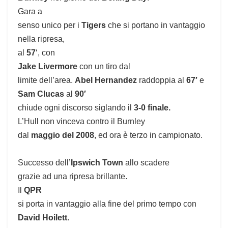
Gara a
senso unico per i
Tigers
che si portano in vantaggio
nella ripresa,
al
57
‘, con
Jake Livermore
con un tiro dal
limite dell’area.
Abel Hernandez
raddoppia al
67′
e
Sam Clucas
al
90′
chiude ogni discorso siglando il
3-0 finale.
L’Hull non vinceva contro il Burnley
dal
maggio del 2008
, ed ora è terzo in campionato.
Successo dell’
Ipswich Town
allo scadere
grazie ad una ripresa brillante.
Il
QPR
si porta in vantaggio alla fine del primo tempo con
David Hoilett
.