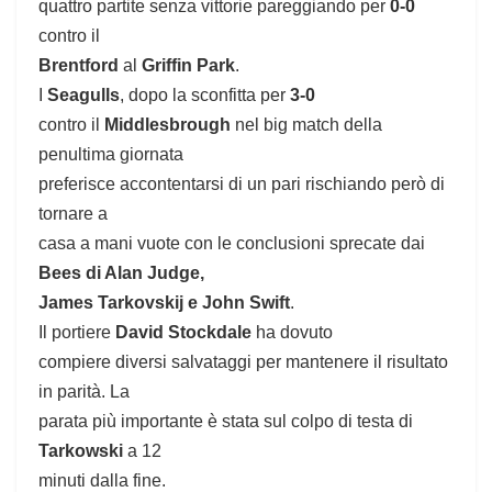
quattro partite senza vittorie pareggiando per
0-0
contro il
Brentford
al
Griffin Park
.
I
Seagulls
, dopo la sconfitta per
3-0
contro il
Middlesbrough
nel big match della
penultima giornata
preferisce accontentarsi di un pari rischiando però di
tornare a
casa a mani vuote con le conclusioni sprecate dai
Bees di Alan Judge,
James Tarkovskij e John Swift
.
Il portiere
David Stockdale
ha dovuto
compiere diversi salvataggi per mantenere il risultato
in parità. La
parata più importante è stata sul colpo di testa di
Tarkowski
a 12
minuti dalla fine.