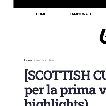
HOME
CAMPIONATI
Home
Archivio Storico
[SCOTTISH CUP
per la prima v
highlights)