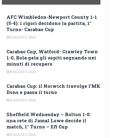
AFC Wimbledon-Newport County 1-1
(5-4): i rigori decidono la partita, 1°
Turno- Carabao Cup
8 AGOSTO 2026
Carabao Cup, Watford- Crawley Town
1-0, Bola gela gli ospiti segnando nei
minuti di recupero
8 AGOSTO 2026
Carabao Cup: il Norwich travolge l’MK
Dons e passa il turno
8 AGOSTO 2026
Sheffield Wednesday – Bolton 1-0:
una rete di Jamal Lowe decide il
match, 1° Turno – Efl Cup
8 AGOSTO 2026