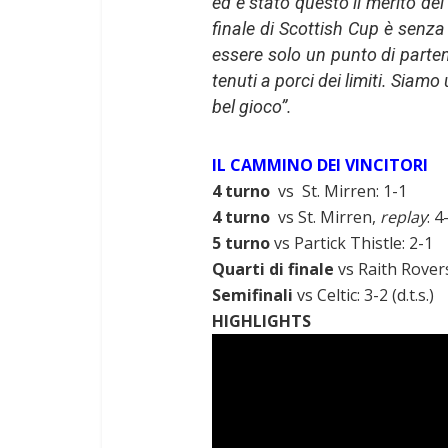
ed è stato questo il merito de
finale di Scottish Cup è senz
essere solo un punto di parte
tenuti a porci dei limiti. Siam
bel gioco”.
IL CAMMINO DEI VINCITORI
4 turno
vs St. Mirren: 1-1
4 turno
vs St. Mirren,
replay
: 4
5 turno
vs Partick Thistle: 2-1
Quarti di finale
vs Raith Rovers
Semifinali
vs Celtic: 3-2 (d.t.s.)
HIGHLIGHTS