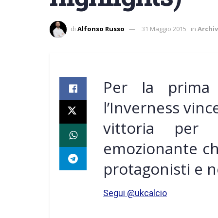
di
Alfonso Russo
31 Maggio 2015
in
Archiv
Per la prima 
l’Inverness vince
vittoria per
emozionante che
protagonisti e n
Segui @ukcalcio