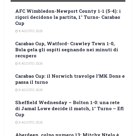
AFC Wimbledon-Newport County 1-1 (5-4): i
rigori decidono la partita, 1° Turno- Carabao
Cup
8 AGOSTO 2026
Carabao Cup, Watford- Crawley Town 1-0,
Bola gela gli ospiti segnando nei minuti di
recupero
8 AGOSTO 2026
Carabao Cup: il Norwich travolge l’MK Dons e
passa il turno
8 AGOSTO 2026
Sheffield Wednesday – Bolton 1-0: una rete
di Jamal Lowe decide il match, 1° Turno – Efl
Cup
8 AGOSTO 2026
Aberdeen, colpo numero 13: Mitchy Ntelo è