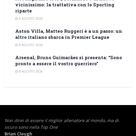
vicinissimo: la trattativa con lo Sporting
riparte
8 AGOSTO 2026
Aston Villa, Matteo Ruggeri è a un passo: un
altro italiano sbarca in Premier League
8 AGOSTO 2026
Arsenal, Bruno Guimarães si presenta: “Sono
pronto a essere il vostro guerriero”
8 AGOSTO 2026
Non direi di essere il miglior allenatore al mondo,
ma di
sicuro sono nella Top One
Brian Clough