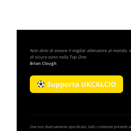
Non direi di essere il miglior allenatore al mondo,
di sicuro sono nella Top One
Brian Clough
Supporta UKCALCIO
Ove non diversamente specificato, tutti i contenuti presenti s