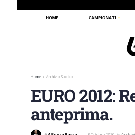
HOME
CAMPIONATI
Home
Archivio Storico
EURO 2012: Re
anteprima.
di
Alfonso Russo
8 Ottobre 2010
in
Archiv