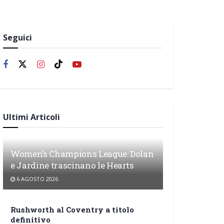
Seguici
Ultimi Articoli
Women’s Champions League: Dolan
e Jardine trascinano le Hearts
6 AGOSTO 2026
Rushworth al Coventry a titolo
definitivo