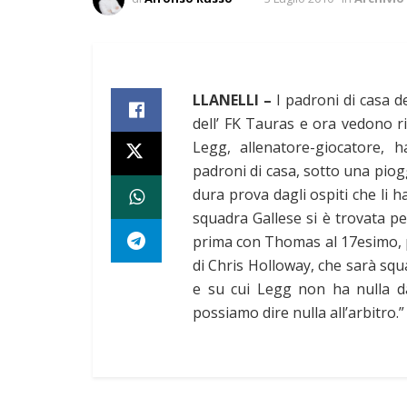
LLANELLI –
I padroni di casa d
dell’ FK Tauras e ora vedono r
Legg, allenatore-giocatore, h
padroni di casa, sotto una piogg
dura prova dagli ospiti che li h
squadra Gallese si è trovata pe
prima con Thomas al 17esimo, p
di Chris Holloway, che sarà squa
e su cui Legg non ha nulla da 
possiamo dire nulla all’arbitro.”