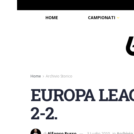
HOME
CAMPIONATI
Home
Archivio Storico
EUROPA LEAGUE
2-2.
di
Alfonso Russo
3 Luglio 2010
in
Archivio