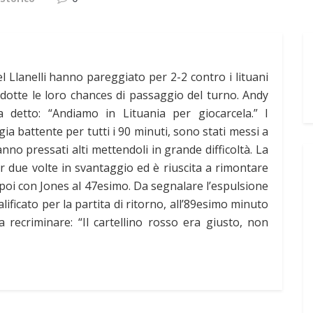
el Llanelli hanno pareggiato per 2-2 contro i lituani
idotte le loro chances di passaggio del turno. Andy
a detto: “Andiamo in Lituania per giocarcela.” I
ia battente per tutti i 90 minuti, sono stati messi a
anno pressati alti mettendoli in grande difficoltà. La
r due volte in svantaggio ed è riuscita a rimontare
oi con Jones al 47esimo. Da segnalare l’espulsione
lificato per la partita di ritorno, all’89esimo minuto
recriminare: “Il cartellino rosso era giusto, non