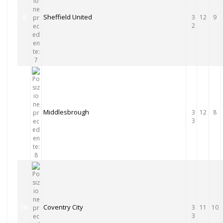
Sheffield United
8
3
12
9
2
Middlesbrough
9
3
12
8
3
Coventry City
10
3
11
10
3