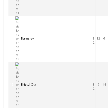
Barnsley
11
3
12
6
2
Bristol City
12
3
9
14
2