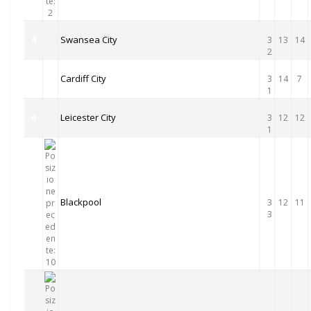
Swansea City
4
3
13
14
2
Cardiff City
5
3
14
7
1
Leicester City
6
3
12
12
1
Blackpool
7
3
12
11
3