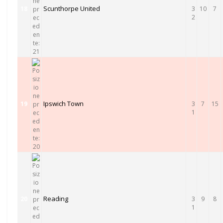
Scunthorpe United
18
3
10
7
2
Ipswich Town
19
3
7
15
1
Reading
20
3
9
8
1