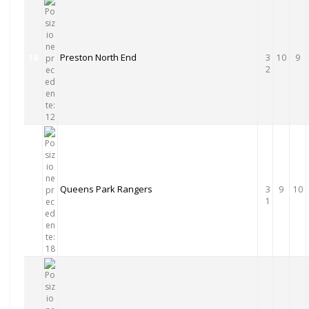
Preston North End
16
3
10
9
2
Queens Park Rangers
17
3
9
10
1