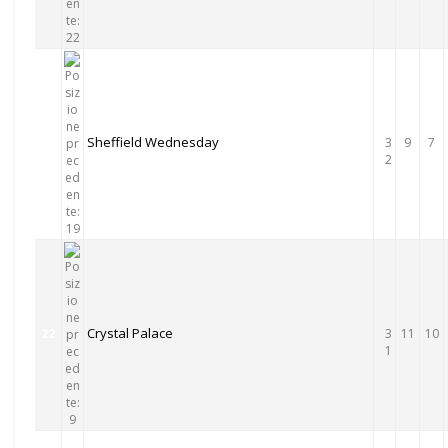
Sheffield Wednesday
21
3
9
7
2
Crystal Palace
22
3
11
10
1