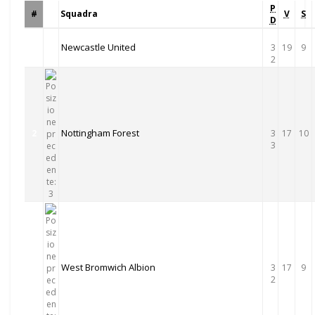
P
#
Squadra
V
S
D
Newcastle United
1
3
19
9
2
Nottingham Forest
2
3
17
10
3
West Bromwich Albion
3
3
17
9
2