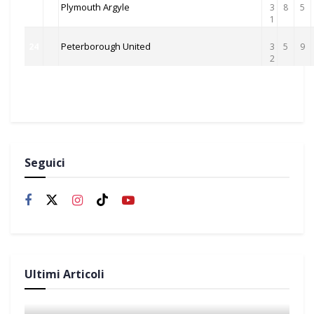
Plymouth Argyle
23
3
8
5
1
Peterborough United
24
3
5
9
2
Seguici
Ultimi Articoli