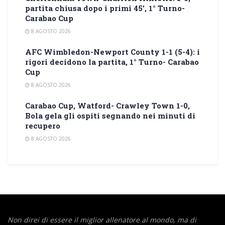
partita chiusa dopo i primi 45′, 1° Turno-
Carabao Cup
8 AGOSTO 2026
AFC Wimbledon-Newport County 1-1 (5-4): i
rigori decidono la partita, 1° Turno- Carabao
Cup
8 AGOSTO 2026
Carabao Cup, Watford- Crawley Town 1-0,
Bola gela gli ospiti segnando nei minuti di
recupero
8 AGOSTO 2026
Non direi di essere il miglior allenatore al mondo,
ma di