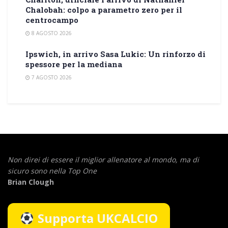
Chalobah: colpo a parametro zero per il
centrocampo
8 AGOSTO 2026
Ipswich, in arrivo Sasa Lukic: Un rinforzo di
spessore per la mediana
7 AGOSTO 2026
Non direi di essere il miglior allenatore al mondo,
ma di
sicuro sono nella Top One
Brian Clough
Supporta UKCALCIO