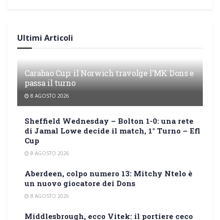
Ultimi Articoli
Carabao Cup: il Norwich travolge l’MK Dons e
passa il turno
8 AGOSTO 2026
Sheffield Wednesday – Bolton 1-0: una rete
di Jamal Lowe decide il match, 1° Turno – Efl
Cup
8 AGOSTO 2026
Aberdeen, colpo numero 13: Mitchy Ntelo è
un nuovo giocatore dei Dons
8 AGOSTO 2026
Middlesbrough, ecco Vitek: il portiere ceco