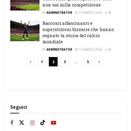
non sai sulla competizione
BY
ADMINISTRATOR
13 MARZO 2026
0
Racconti affascinanti e
superstizioni bizzarre che hanno
segnato la storia del calcio
mondiale
BY
ADMINISTRATOR
12 MARZO 2026
0
1
2
3
…
5
Seguici