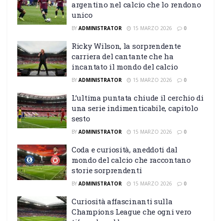
argentino nel calcio che lo rendono
unico
BY
ADMINISTRATOR
15 MARZO 2026
0
Ricky Wilson, la sorprendente
carriera del cantante che ha
incantato il mondo del calcio
BY
ADMINISTRATOR
15 MARZO 2026
0
L’ultima puntata chiude il cerchio di
una serie indimenticabile, capitolo
sesto
BY
ADMINISTRATOR
15 MARZO 2026
0
Coda e curiosità, aneddoti dal
mondo del calcio che raccontano
storie sorprendenti
BY
ADMINISTRATOR
15 MARZO 2026
0
Curiosità affascinanti sulla
Champions League che ogni vero