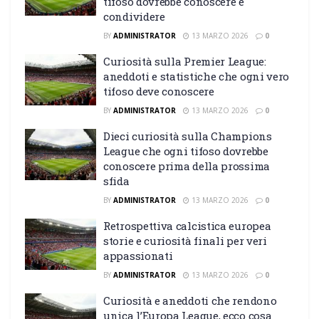
tifoso dovrebbe conoscere e
condividere
BY
ADMINISTRATOR
13 MARZO 2026
0
Curiosità sulla Premier League:
aneddoti e statistiche che ogni vero
tifoso deve conoscere
BY
ADMINISTRATOR
13 MARZO 2026
0
Dieci curiosità sulla Champions
League che ogni tifoso dovrebbe
conoscere prima della prossima
sfida
BY
ADMINISTRATOR
13 MARZO 2026
0
Retrospettiva calcistica europea
storie e curiosità finali per veri
appassionati
BY
ADMINISTRATOR
13 MARZO 2026
0
Curiosità e aneddoti che rendono
unica l’Europa League, ecco cosa