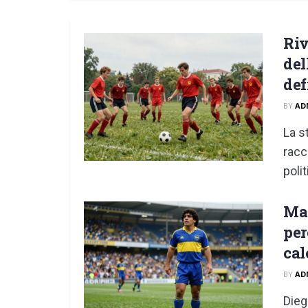
Riv
del
def
BY
AD
La s
racc
polit
Mar
per
cal
BY
AD
Dieg