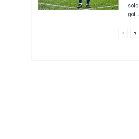
solo
gol...
1