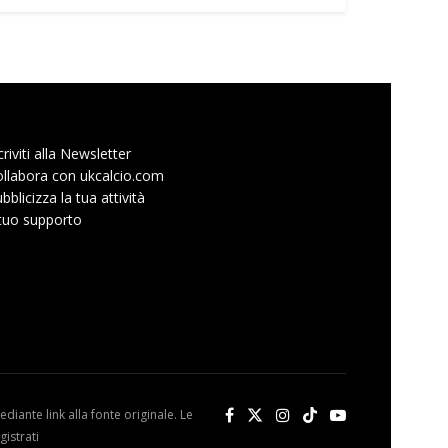
criviti alla Newsletter
llabora con ukcalcio.com
bblicizza la tua attività
 tuo supporto
diante link alla fonte originale. Le
istrati