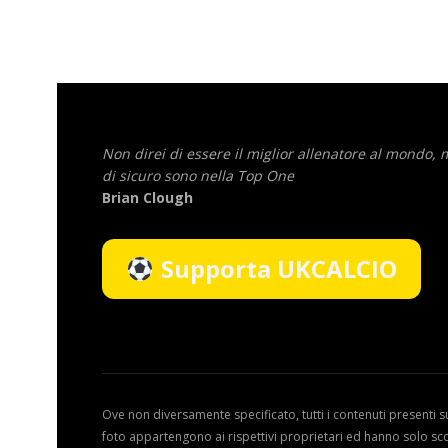
Non direi di essere il miglior allenatore al mondo,
di sicuro sono nella Top One
Brian Clough
Supporta UKCALCIO
Ove non diversamente specificato, tutti i contenuti presenti s
foto appartengono ai rispettivi proprietari ed hanno solo sc