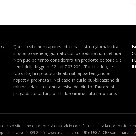
ma
Questo sito non rappresenta una testata giornalistica
Is
in quanto viene aggiornato con periodicità non definita.
Co
Non può pertanto considerarsi un prodotto editoriale ai
Pu
sensi della legge n. 62 del 7.03.2001.Tutti i video, le
Il
foto, i loghi riprodotti da altri siti appartengono ai
rispettivi proprietari. Nel caso in cui la pubblicazione di
tali materiali sia ritenuta lesiva del diritto d’autore si
prega di contattarci per la loro immediata rimozione.
u questo sito sono di proprietà di ukcalcio.com. E' consentita la riproduzione me
opo illustrativo. 2009-2026 - www.ukcalcio.com - UK e UKCALCIO sono marchi reg