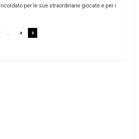
 ricordato per le sue straordinarie giocate e per i
…
4
5