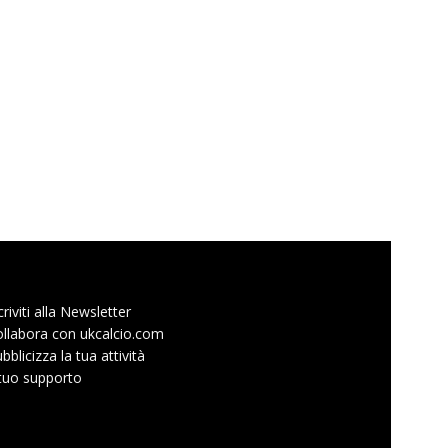
criviti alla Newsletter
llabora con ukcalcio.com
bblicizza la tua attività
 tuo supporto