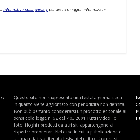
ra
Informativa sulla privacy
per avere maggiori informazioni.
ma
Questo sito non rappresenta una testata giornalistica
Is
in quanto viene aggiornato con periodicità non definita.
Co
Non può pertanto considerarsi un prodotto editoriale ai
Pu
sensi della legge n. 62 del 7.03.2001.Tutti i video, le
Il
foto, i loghi riprodotti da altri siti appartengono ai
rispettivi proprietari. Nel caso in cui la pubblicazione di
tali materiali sia ritenuta lesiva del diritto d’autore si