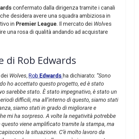
ards
confermato dalla dirigenza tramite i canali
to che desidera avere una squadra ambiziosa in
tivo in
Premier League
. Il mercato dei
Wol
ves
re una rosa di qualità andando ad acquistare
le di Rob Edwards
i dei
Wolves
,
Rob
Edwards
ha dichiarato:
“Sono
do ho accettato questo progetto, ed è stato
o sarebbe stato. È stato impegnativo, è stato un
riodi difficili, ma all’interno di questo, siamo stati
nza, siamo stati in grado di migliorare e
e mi ha sorpreso. A volte la negatività potrebbe
 e questo viene amplificato tramite la stampa, ma
capiscono la situazione. C’è molto lavoro da