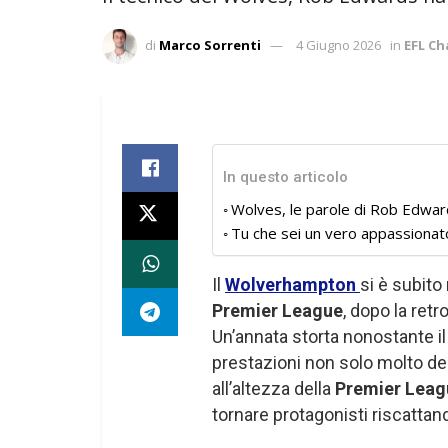
di
Marco Sorrenti
4 Giugno 2026
in
EFL C
In questo articolo
Wolves, le parole di Rob Edwa
Tu che sei un vero appassionat
Il
Wolverhampton
si è subito
Premier League
, dopo la ret
Un’annata storta nonostante i
prestazioni non solo molto de
all’altezza della
Premier Leag
tornare protagonisti riscattan