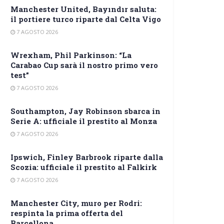
Manchester United, Bayındır saluta:
il portiere turco riparte dal Celta Vigo
7 AGOSTO 2026
Wrexham, Phil Parkinson: “La
Carabao Cup sarà il nostro primo vero
test”
7 AGOSTO 2026
Southampton, Jay Robinson sbarca in
Serie A: ufficiale il prestito al Monza
7 AGOSTO 2026
Ipswich, Finley Barbrook riparte dalla
Scozia: ufficiale il prestito al Falkirk
7 AGOSTO 2026
Manchester City, muro per Rodri:
respinta la prima offerta del
Barcellona