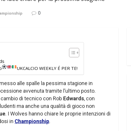
0
hampionship
rds
o
UKCALCIO WEEKLY É PER TE!
 messo alle spalle la pessima stagione in
rocessione avvenuta tramite l’ultimo posto.
l cambio di tecnico con Rob
Edwards
, con
ludenti ma anche una qualità di gioco non
ue
. I Wolves hanno chiare le proprie intenzioni di
dosi in
Championship
.