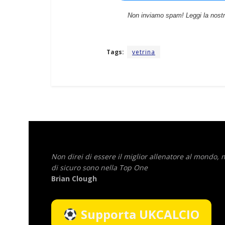
Non inviamo spam! Leggi la nost
Tags:
vetrina
Non direi di essere il miglior allenatore al mondo,
di sicuro sono nella Top One
Brian Clough
Supporta UKCALCIO