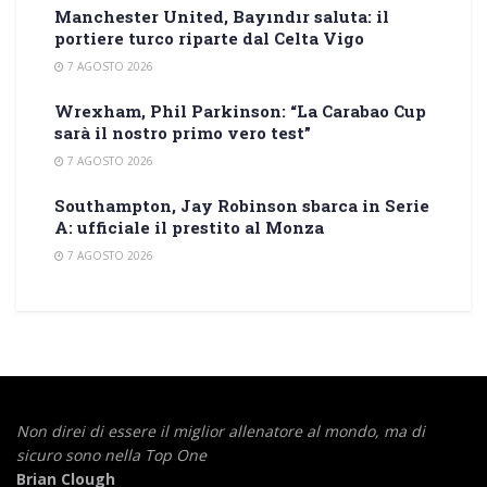
Manchester United, Bayındır saluta: il
portiere turco riparte dal Celta Vigo
7 AGOSTO 2026
Wrexham, Phil Parkinson: “La Carabao Cup
sarà il nostro primo vero test”
7 AGOSTO 2026
Southampton, Jay Robinson sbarca in Serie
A: ufficiale il prestito al Monza
7 AGOSTO 2026
Non direi di essere il miglior allenatore al mondo,
ma di
sicuro sono nella Top One
Brian Clough