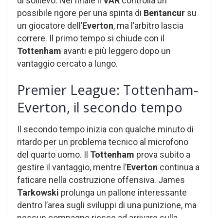
di sollievo. Nel finale il
VAR
controlla un
possibile rigore per una spinta di
Bentancur
su
un giocatore dell’
Everton
, ma l’arbitro lascia
correre. Il primo tempo si chiude con il
Tottenham
avanti e più leggero dopo un
vantaggio cercato a lungo.
Premier League: Tottenham-
Everton, il secondo tempo
Il secondo tempo inizia con qualche minuto di
ritardo per un problema tecnico al microfono
del quarto uomo. Il
Tottenham
prova subito a
gestire il vantaggio, mentre l’
Everton
continua a
faticare nella costruzione offensiva. James
Tarkowski
prolunga un pallone interessante
dentro l’area sugli sviluppi di una punizione, ma
nessun compagno riesce ad arrivare sulla