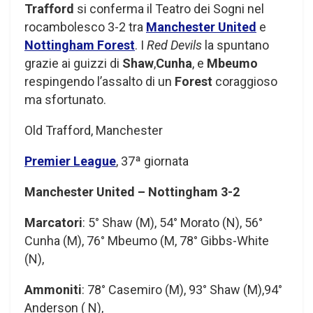
Trafford
si conferma il Teatro dei Sogni nel
rocambolesco 3-2 tra
Manchester United
e
Nottingham Forest
. I
Red Devils
la spuntano
grazie ai guizzi di
Shaw
,
Cunha
, e
Mbeumo
respingendo l’assalto di un
Forest
coraggioso
ma sfortunato.
Old Trafford, Manchester
Premier League
, 37ª giornata
Manchester United – Nottingham 3-2
Marcatori
: 5° Shaw (M), 54° Morato (N), 56°
Cunha (M), 76° Mbeumo (M, 78° Gibbs-White
(N),
Ammoniti
: 78° Casemiro (M), 93° Shaw (M),94°
Anderson ( N),