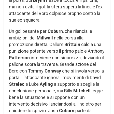
la porta. Sol
Brynn
riesce a toccare il pallone,
ma non evita il gol: la sfera supera la linea e l’ex
attaccante del Boro colpisce proprio contro la
sua ex squadra.
Un gol pesante per
Coburn
, che rilancia le
ambizioni del
Millwall
nella corsa alla
promozione diretta. Callum
Brittain
calcia una
punizione potente verso il primo palo e Anthony
Patterson
interviene con sicurezza, deviando il
pallone sopra la traversa. Grande azione del
Boro con Tommy
Conway
che si invola verso la
porta. L’attaccante ignora i movimenti di David
Strelec
e Luke
Ayling
a supporto e sceglie la
conclusione personale, ma Billy
Mitchell
legge
bene la situazione e si oppone con un
intervento decisivo, lanciandosi all’indietro per
chiudere lo spazio. Josh
Coburn
parte da