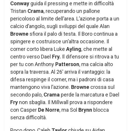
Conway
guida il pressing e mette in difficoltà
Tristan
Crama
, recuperando un pallone
pericoloso al limite dell’area. L’azione porta a un
calcio d’angolo, sugli sviluppi del quale Alan
Browne
sfiora il palo di testa. Il Boro continua a
spingere e costruisce un’altra occasione. Il
corner corto libera Luke
Ayling
, che mette al
centro verso Dael
Fry.
Il difensore si ritrova a tu
per tu con Anthony
Patterson
, ma calcia alto
sopra la traversa. Al 26’ arriva il vantaggio: la
difesa respinge il corner, ma i padroni di casa
mantengono viva l’azione.
Browne
crossa sul
secondo palo,
Crama
perde la marcatura e Dael
Fry
non sbaglia. Il Millwall prova a rispondere
con Casper
De Norre
, ma Sol
Brynn
blocca
senza difficoltà.
Poco dopo, Caleb
Taylor
chiude su Aidan