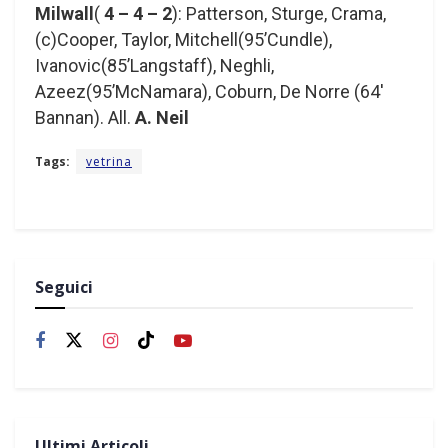
Milwall
(
4 – 4 – 2
): Patterson, Sturge, Crama,
(c)Cooper, Taylor, Mitchell(95’Cundle),
Ivanovic(85’Langstaff), Neghli,
Azeez(95’McNamara), Coburn, De Norre (64′
Bannan). All.
A. Neil
Tags:
vetrina
Seguici
Ultimi Articoli