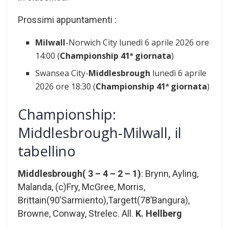
Prossimi appuntamenti :
Milwall
-Norwich City lunedì 6 aprile 2026 ore
14:00 (
Championship
41ª giornata
)
Swansea City-
Middlesbrough
lunedì 6 aprile
2026 ore 18:30 (
Championship
41ª giornata
)
Championship:
Middlesbrough-Milwall, il
tabellino
Middlesbrough( 3 – 4 – 2 – 1)
: Brynn, Ayling,
Malanda, (c)Fry, McGree, Morris,
Brittain(90’Sarmiento),Targett(78’Bangura),
Browne, Conway, Strelec. All.
K. Hellberg