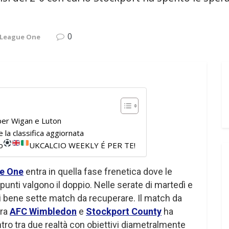
0
 League One
 per Wigan e Luton
 la classifica aggiornata
o
UKCALCIO WEEKLY É PER TE!
e One
entra in quella fase frenetica dove le
punti valgono il doppio. Nelle serate di martedì e
i bene sette match da recuperare. Il match da
tra
AFC Wimbledon
e
Stockport County
ha
tro tra due realtà con obiettivi diametralmente