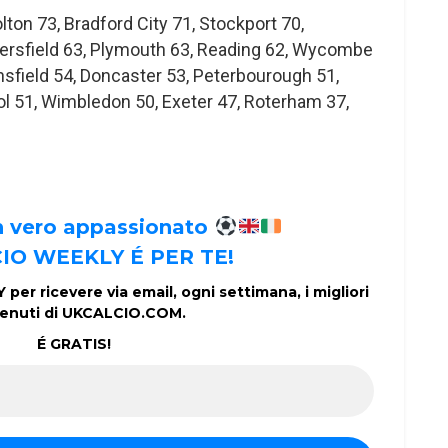
olton 73, Bradford City 71, Stockport 70,
ersfield 63, Plymouth 63, Reading 62, Wycombe
nsfield 54, Doncaster 53, Peterbourough 51,
ol 51, Wimbledon 50, Exeter 47, Roterham 37,
un vero appassionato
IO WEEKLY É PER TE!
per ricevere via email, ogni settimana, i migliori
enuti di UKCALCIO.COM.
É GRATIS!