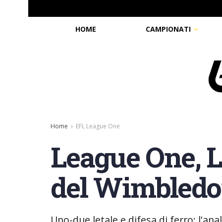
HOME
CAMPIONATI
Home
EFL League One
League One, L
del Wimbled
Uno-due letale e difesa di ferro: l'an