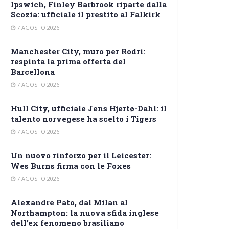
Ipswich, Finley Barbrook riparte dalla
Scozia: ufficiale il prestito al Falkirk
7 AGOSTO 2026
Manchester City, muro per Rodri:
respinta la prima offerta del
Barcellona
7 AGOSTO 2026
Hull City, ufficiale Jens Hjertø-Dahl: il
talento norvegese ha scelto i Tigers
7 AGOSTO 2026
Un nuovo rinforzo per il Leicester:
Wes Burns firma con le Foxes
7 AGOSTO 2026
Alexandre Pato, dal Milan al
Northampton: la nuova sfida inglese
dell’ex fenomeno brasiliano