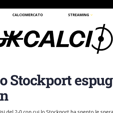
CALCIOMERCATO
STREAMING
o Stockport espug
on
alisi del 2-0 con cui lo Stockport ha spento le sp