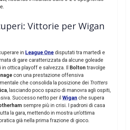
e.
uperi: Vittorie per Wigan
ecuperare in
League One
disputati tra martedì e
rnata di gare caratterizzata da alcune goleade
 in ottica playoff e salvezza. Il
Bolton
travolge
enage
con una prestazione offensiva
amentale che consolida la posizione dei
Trotters
fica
, lasciando poco spazio di manovra agli ospiti,
ensiva. Successo netto per il
Wigan
che supera
otherham
sempre più in crisi. I padroni di casa
tutta la gara, mettendo in mostra un’ottima
pratica già nella prima frazione di gioco.