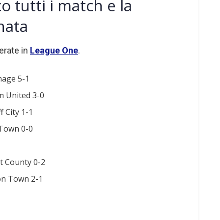
 tutti i match e la
rnata
erate in
League One
.
nage 5-1
m United 3-0
f City 1-1
 Town 0-0
t County 0-2
n Town 2-1