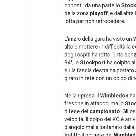
opposti: da una parte lo
Stock
della zona
playoff
, e dall’altra l
lotta per non retrocedere.
L’inizio della gara ha visto un
alto e mettere in difficoltà la
degli ospiti ha retto l’urto s
34°, lo
Stockport
ha colpito a
sulla fascia destra ha portato 
girato in rete con un colpo di 
Nella ripresa, il
Wimbledon
ha
fresche in attacco, ma lo
Sto
difese del
campionato
. Gli 
velocità. Il colpo del KO è arriv
d’angolo mal allontanato dalla d
trafitto il portiere del
Wimbled