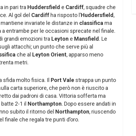
a in pari tra
Huddersfield
e
Cardiff
, squadre che
ice. Al gol del
Cardiff
ha risposto l’
Huddersfield
,
mantiene invariate le distanze in
classifica
ma
a a entrambe per le occasioni sprecate nel finale.
di grandi emozioni tra
Leyton
e
Mansfield
. Le
ugli attacchi; un punto che serve più al
ssifica
che al
Leyton Orient
, apparso meno
 trenta metri.
 sfida molto fisica. Il
Port Vale
strappa un punto
sulla carta superiore, che però non è riuscito a
etto dai padroni di casa. Vittoria sofferta ma
batte 2-1 il
Northampton
. Dopo essere andati in
nno subito il ritorno del
Northampton
, riuscendo
el finale che regala tre punti d’oro.