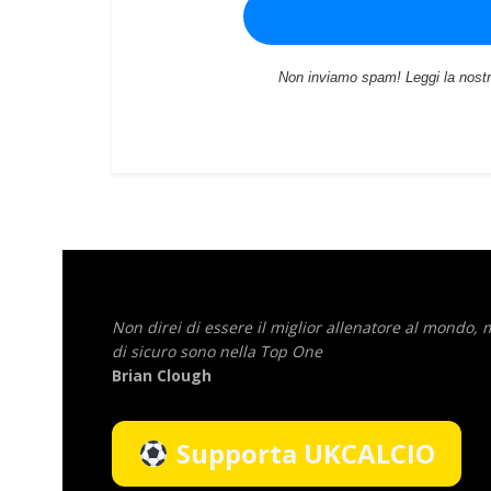
Non inviamo spam! Leggi la nost
Non direi di essere il miglior allenatore al mondo,
di sicuro sono nella Top One
Brian Clough
Supporta UKCALCIO