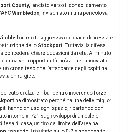
port County
, lanciato verso il consolidamento
’
AFC Wimbledon
, invischiato in una pericolosa
Wimbledon
molto aggressivo, capace di pressare
 costruzione dello
Stockport
. Tuttavia, la difesa
enza concedere chiare occasioni da rete. Al minuto
lla prima vera opportunità: un’azione manovrata
a un cross teso che l’attaccante degli ospiti ha
testa chirurgico.
 cercato di alzare il baricentro inserendo forze
ckport
ha dimostrato perché ha una delle migliori
ospiti hanno chiuso ogni spazio, ripartendo con
ato intorno al 72°: sugli sviluppi di un calcio
ifesa di casa, un tiro dal limite dell’area ha
on
, fissando il risultato sullo 0-2 e spegnendo