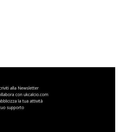
criviti alla Newsletter
llabora con ukcalcio.com
bblicizza la tua attività
 tuo supporto