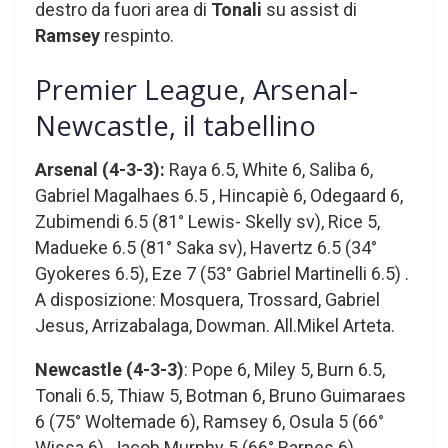
destro da fuori area di
Tonali
su assist di
Ramsey
respinto.
Premier League, Arsenal-
Newcastle, il tabellino
Arsenal (4-3-3):
Raya 6.5, White 6, Saliba 6,
Gabriel Magalhaes 6.5 , Hincapiè 6, Odegaard 6,
Zubimendi 6.5 (81° Lewis- Skelly sv), Rice 5,
Madueke 6.5 (81° Saka sv), Havertz 6.5 (34°
Gyokeres 6.5), Eze 7 (53° Gabriel Martinelli 6.5) .
A disposizione: Mosquera, Trossard, Gabriel
Jesus, Arrizabalaga, Dowman. All.Mikel Arteta.
Newcastle (4-3-3)
: Pope 6, Miley 5, Burn 6.5,
Tonali 6.5, Thiaw 5, Botman 6, Bruno Guimaraes
6 (75° Woltemade 6), Ramsey 6, Osula 5 (66°
Wissa 6), Jacob Murphy 5 (66° Barnes 6),