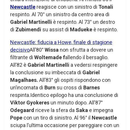
Newcastle
reagisce con un sinistro di
Tonali
respinto. Al 70° un sinistro da centro area di
Gabriel Martinelli
è respinto. Al 73° un destro
di
Zubimendi
su assist di
Madueke
è respinto.
Newcastle: fiducia a Howe, finale di stagione
decisivo
All’80°
Wissa
non sfrutta a dovere un
filtrante di
Woltemade f
allendo il bersaglio.
All’82 è
Gabriel Martinelli
a vedersi respingere
la conclusione su imbeccata di
Gabriel
Magalhaes.
All’83° gli ospiti rispondono con
un’incornata di
Burn
su cross di
Barnes
respinta.Identico epilogo ha una conclusione di
Viktor Gyokeres
un minuto dopo. All’87°
Odegaard
riceve la sfera da
Saka
e impegna
Pope
con un tiro di sinistro. Al 96° il
Newcastle
sciupa l’ultima occasione per pareggiare con un