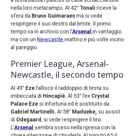
nella loro metacampo. Al 42°
Tonali
riceve la
sfera da
Bruno Guimaraes
ma si vede
respingere il suo destro dal limite. Il primo
tempo va in archivio con l’
Arsenal
in vantaggio
ma con un
Newcastle
reattivo e più volte vicino
al pareggio.
Premier League, Arsenal-
Newcastle, il secondo tempo
Al 49°
Eze
fallisce il raddoppio di testa su
imbeccata di
Hincapiè.
Al 53° l’ex
Crystal
Palace Eze
si infortuna ed è sostituito da
Gabriel Martinelli.
Al 58°
Madueke,
su assist
di
Odegaard
, si vede respingere il tiro.
L’
Arsenal
sembra sceso nella ripresa con la
chiara intenzione di chiuderla. Al minuto 65 il