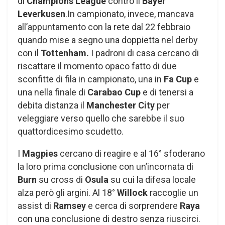
di
Champions League
contro il
Bayer
Leverkusen
.In campionato, invece, mancava
all’appuntamento con la rete dal 22 febbraio
quando mise a segno una doppietta nel derby
con il
Tottenham.
I padroni di casa cercano di
riscattare il momento opaco fatto di due
sconfitte di fila in campionato, una in
Fa Cup
e
una nella finale di
Carabao Cup
e di tenersi a
debita distanza il
Manchester City
per
veleggiare verso quello che sarebbe il suo
quattordicesimo scudetto.
I
Magpies
cercano di reagire e al 16° sfoderano
la loro prima conclusione con un’incornata di
Burn
su cross di
Osula
su cui la difesa locale
alza però gli argini. Al 18°
Willock
raccoglie un
assist di
Ramsey
e cerca di sorprendere
Raya
con una conclusione di destro senza riuscirci.