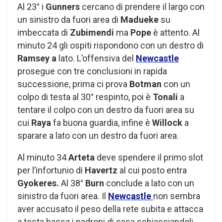
Al 23° i
Gunners
cercano di prendere il largo con
un sinistro da fuori area di
Madueke
su
imbeccata di
Zubimendi
ma
Pope
è attento. Al
minuto 24 gli ospiti rispondono con un destro di
Ramsey a
lato. L’offensiva del
Newcastle
prosegue con tre conclusioni in rapida
successione, prima ci prova
Botman
con un
colpo di testa al 30° respinto, poi è
Tonali
a
tentare il colpo con un destro da fuori area su
cui
Raya
fa buona guardia, infine è
Willock
a
sparare a lato con un destro da fuori area.
Al minuto 34
Arteta
deve spendere il primo slot
per l’infortunio di
Havertz
al cui posto entra
Gyokeres.
Al 38°
Burn
conclude a lato con un
sinistro da fuori area. Il
Newcastle
non sembra
aver accusato il peso della rete subita e attacca
a testa bassa i padroni di casa schiacciandoli