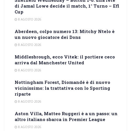
Sheffield Wednesday – Bolton 1-0: una rete
di Jamal Lowe decide il match, 1° Turno – Efl
Cup
8 AGOSTO 2026
Aberdeen, colpo numero 13: Mitchy Ntelo è
un nuovo giocatore dei Dons
8 AGOSTO 2026
Middlesbrough, ecco Vitek: il portiere ceco
arriva dal Manchester United
8 AGOSTO 2026
Nottingham Forest, Diomandé è di nuovo
vicinissimo: la trattativa con lo Sporting
riparte
8 AGOSTO 2026
Aston Villa, Matteo Ruggeri è a un passo: un
altro italiano sbarca in Premier League
8 AGOSTO 2026