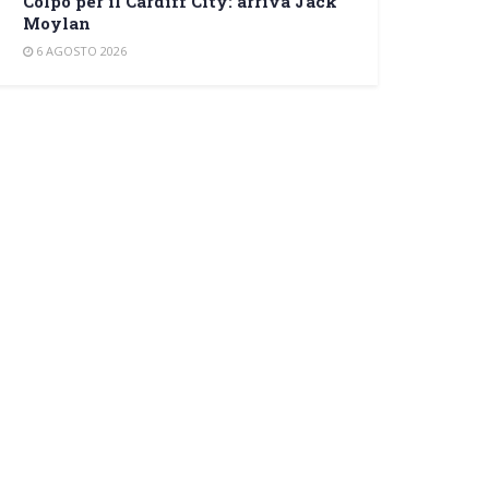
Colpo per il Cardiff City: arriva Jack
Moylan
6 AGOSTO 2026