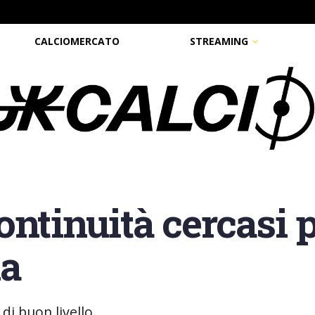
CALCIOMERCATO
STREAMING
ntinuità cercasi p
la
di buon livello