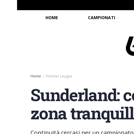
HOME
CAMPIONATI
Home
Premier League
Sunderland: co
zona tranquil
Continuità cercasi per un campionato 