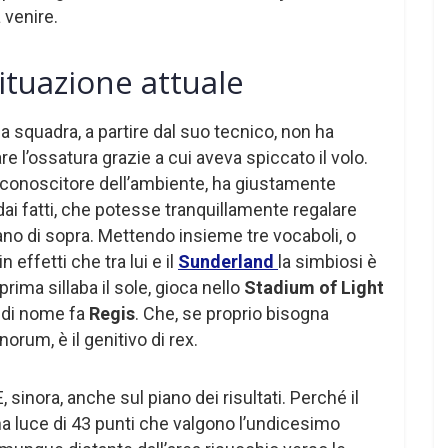
 venire.
ituazione attuale
la squadra, a partire dal suo tecnico, non ha
e l’ossatura grazie a cui aveva spiccato il volo.
conoscitore dell’ambiente, ha giustamente
dai fatti, che potesse tranquillamente regalare
iano di sopra. Mettendo insieme tre vocaboli, o
n effetti che tra lui e il
Sunderland
la simbiosi è
rima sillaba il sole, gioca nello
Stadium of Light
 di nome fa
Regis
. Che, se proprio bisogna
inorum, è il genitivo di rex.
 sinora, anche sul piano dei risultati. Perché il
una luce di 43 punti che valgono l’undicesimo