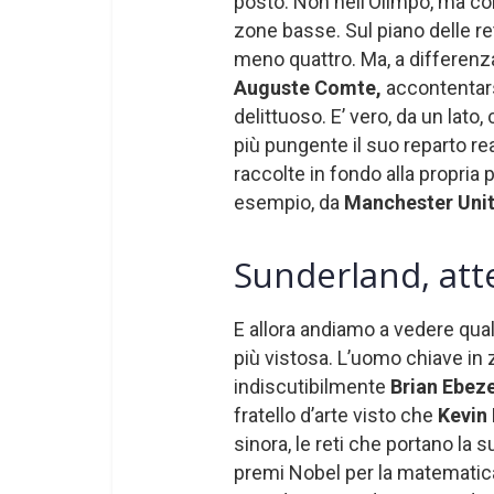
posto. Non nell’Olimpo, ma co
zone basse. Sul piano delle ret
meno quattro. Ma, a differenza
Auguste Comte,
accontentars
delittuoso. E’ vero, da un lato
più pungente il suo reparto rea
raccolte in fondo alla propria
esempio, da
Manchester Unit
Sunderland, atte
E allora andiamo a vedere qual
più vistosa. L’uomo chiave in
indiscutibilmente
Brian Ebez
fratello d’arte visto che
Kevin
sinora, le reti che portano la 
premi Nobel per la matematica 