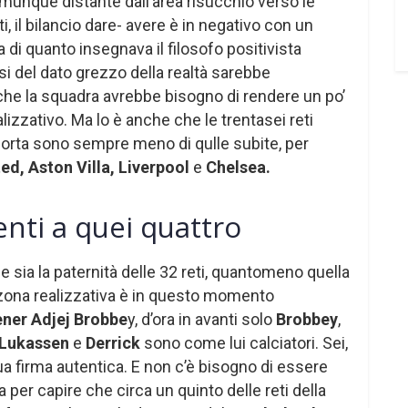
munque distante dall’area risucchio verso le
i, il bilancio dare- avere è in negativo con un
 di quanto insegnava il filosofo positivista
i del dato grezzo della realtà sarebbe
, che la squadra avrebbe bisogno di rendere un po’
lizzativo. Ma lo è anche che le trentasei reti
 porta sono sempre meno di qulle subite, per
ed,
Aston Villa, Liverpool
e
Chelsea.
nti a quei quattro
e sia la paternità delle 32 reti, quantomeno quella
 zona realizzativa è in questo momento
ener Adjej Brobbe
y, d’ora in avanti solo
Brobbey
,
 Lukassen
e
Derrick
sono come lui calciatori. Sei,
sua firma autentica. E non c’è bisogno di essere
per capire che circa un quinto delle reti della