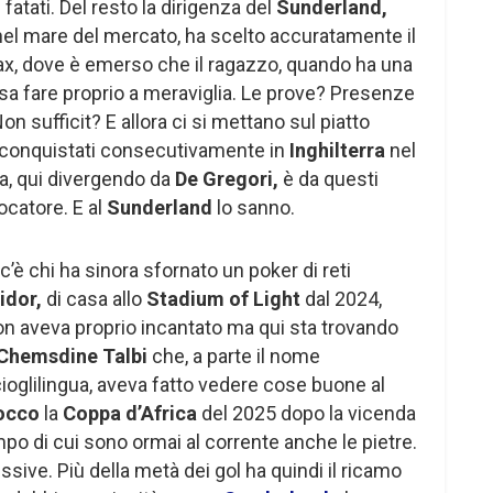
fatati. Del resto la dirigenza del
Sunderland,
 nel mare del mercato, ha scelto accuratamente il
x, dove è emerso che il ragazzo, quando ha una
i sa fare proprio a meraviglia. Le prove? Presenze
n sufficit? E allora ci si mettano sul piatto
 conquistati consecutivamente in
Inghilterra
nel
, qui divergendo da
De Gregori,
è da questi
iocatore. E al
Sunderland
lo sanno.
è chi ha sinora sfornato un poker di reti
idor,
di casa allo
Stadium of Light
dal 2024,
n aveva proprio incantato ma qui sta trovando
Chemsdine Talbi
che, a parte il nome
ioglilingua, aveva fatto vedere cose buone al
occo
la
Coppa d’Africa
del 2025 dopo la vicenda
po di cui sono ormai al corrente anche le pietre.
ssive. Più della metà dei gol ha quindi il ricamo