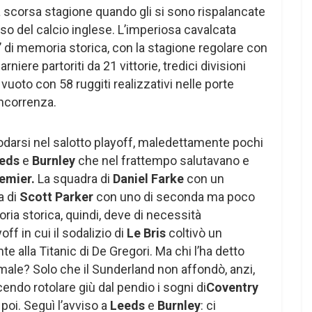
la scorsa stagione quando gli si sono rispalancate
oso del calcio inglese. L’imperiosa cavalcata
’ di memoria storica, con la stagione regolare con
rniere partoriti da 21 vittorie, tredici divisioni
 vuoto con 58 ruggiti realizzativi nelle porte
oncorrenza.
odarsi nel salotto playoff, maledettamente pochi
eds
e
Burnley
che nel frattempo salutavano e
emier.
La squadra di
Daniel Farke
con un
a di
Scott Parker
con uno di seconda ma poco
ia storica, quindi, deve di necessità
ff in cui il sodalizio di
Le Bris
coltivò un
e alla Titanic di De Gregori. Ma chi l’ha detto
 male? Solo che il Sunderland non affondò, anzi,
endo rotolare giù dal pendio i sogni di
Coventry
d
poi. Seguì l’avviso a
Leeds
e
Burnley
: ci