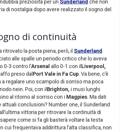
 indubbia preziosità per un
Sunderland
che non
ria di nostalgia dopo avere realizzato il sogno del
ogno di continuità
ritrovato la posta piena, però, il
Sunderland
ciato alle spalle un periodo critico che lo aveva
lo 0-3 contro l’
Arsenal
allo 0-1 con il
Liverpool,
iaffo preso dal
Port Vale in Fa Cup
. Va bene, c’è
s
a regalare uno scampolo di sorriso ma poca
odo nein. Poi, con il
Brighton,
i musi lunghi
ino al ritorno al sorriso con i
Magpies
. Ma dati
e attuali conclusioni? Number one, il Sunderland
l’ultima vittoria per ritrovare la continuità di
apere come si fa gli basterà voltare la testa
in cui frequentava addirittura l’alta classifica, non