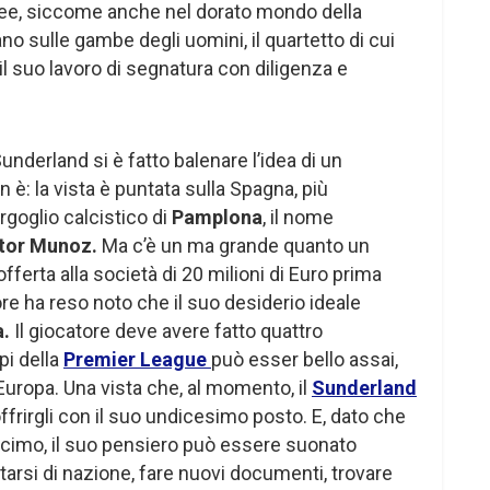
ree, siccome anche nel dorato mondo della
o sulle gambe degli uomini, il quartetto di cui
il suo lavoro di segnatura con diligenza e
underland si è fatto balenare l’idea di un
n è: la vista è puntata sulla Spagna, più
orgoglio calcistico di
Pamplona
, il nome
tor Munoz.
Ma c’è un ma grande quanto un
’offerta alla società di 20 milioni di Euro prima
atore ha reso noto che il suo desiderio ideale
a.
Il giocatore deve avere fatto quattro
pi della
Premier League
può esser bello assai,
Europa. Una vista che, al momento, il
Sunderland
frirgli con il suo undicesimo posto. E, dato che
decimo, il suo pensiero può essere suonato
tarsi di nazione, fare nuovi documenti, trovare