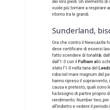
dei loro piedi. Un elemento di
vuole più tornare a respirare a
ritorno tra le grandi.
Sunderland, bis
Ora che contro il Newcastle ha 
deve certificare di essersi las
fatto scendere di tonalit
à:
dal
dall’1-3 con il
Fulham a
llo sch
stato l’1-0 nella tana del
Leed
roba nel mare magnum del peri
hanno ripreso il sopravvento, s
causa e pretesto, quali sono l
ha bisogno di partire proprio dal
rendimento. Number two, per s
all’indietro e vedere il periodo 