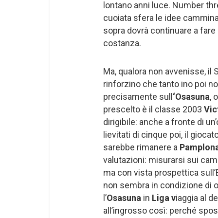
lontano anni luce. Number th
cuoiata sfera le idee camminan
sopra dovrà continuare a fare 
costanza.
Ma, qualora non avvenisse, il S
rinforzino che tanto ino poi no
precisamente sull
‘Osasuna
, 
prescelto è il classe 2003
Vic
dirigibile: anche a fronte di un
lievitati di cinque poi, il gioc
sarebbe rimanere a
Pamplon
valutazioni: misurarsi sui cam
ma con vista prospettica sull’
non sembra in condizione di of
l’
Osasuna
in
Liga v
iaggia al 
all’ingrosso così: perché spos