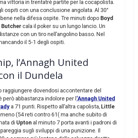
 vittoria in trentatrè partite per la cocapolista.
gli ospiti con una conclusione angolata. Al 30°
ene nella difesa ospite. Tre minuti dopo
Boyd
°
Butcher
cala il poker su un lungo lancio. Un
distanze con un tiro nell’angolino basso. Nel
mancando il 5-1 degli ospiti.
ip, l’Annagh United
con il Dundela
atto raggiungere dovendosi accontentare del
 è però abbastanza indolore per l
‘Annagh United
vady
a 71 punti. Rispetto all’altra capolista,
Little
meno (54 reti contro 61( ma anche subito di
nata di
Upton
al minuto 7 porta avanti i padroni di
, pareggia sugli sviluppi di una punizione. Il