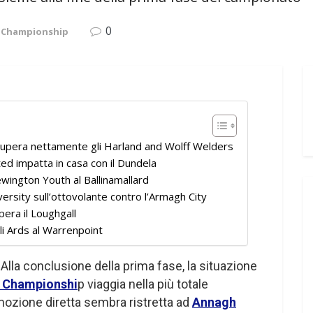
0
L Championship
 supera nettamente gli Harland and Wolff Welders
ted impatta in casa con il Dundela
wington Youth al Ballinamallard
ersity sull’ottovolante contro l’Armagh City
pera il Loughgall
li Ards al Warrenpoint
 Alla conclusione della prima fase, la situazione
l Championshi
p viaggia nella più totale
omozione diretta sembra ristretta ad
Annagh