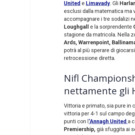
United
e
Limavady
. Gli
Harla
esclusi dalla matematica ma vi
accompagnare i tre sodalizi 
Loughgall
e la sorprendente
stagione da matricola. Nella z
Ards, Warrenpoint, Ballinam
potrà al più sperare di giocars
retrocessione diretta.
Nifl Championsh
nettamente gli 
Vittoria e primato, sia pure in 
vittoria per 4-1 sul campo deg
punti con l
‘Annagh United
a c
Premiership,
già sfuggita ai 