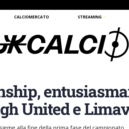
CALCIOMERCATO
STREAMING
ship, entusiasman
agh United e Limav
sieme alla fine della prima fase del campionato