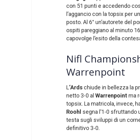
con 51 punti e accedendo così
l’aggancio con la topsix per u
posto. Al 6° un’autorete del po
ospiti pareggiano al minuto 1
capovolge l’esito della contes
Nifl Championshi
Warrenpoint
L
‘Ards
chiude in bellezza la p
netto 3-0 al
Warrenpoint
ma r
topsix. La matricola, invece, 
Roohl
segna l’1-0 sfruttando u
testa sugli sviluppi di un corne
definitivo 3-0.