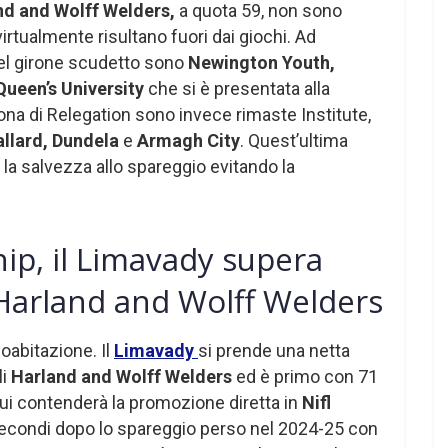
nd and Wolff Welders,
a quota 59, non sono
rtualmente risultano fuori dai giochi. Ad
nel girone scudetto sono
Newington Youth,
Queen’s University
che si è presentata alla
ona di Relegation sono invece rimaste Institute,
allard, Dundela
e
Armagh City
. Quest’ultima
i la salvezza allo spareggio evitando la
ip, il Limavady supera
Harland and Wolff Welders
coabitazione. Il
Limavady
si prende una netta
li
Harland and Wolff Welders
ed è primo con 71
ui contenderà la promozione diretta in
Nifl
secondi dopo lo spareggio perso nel 2024-25 con