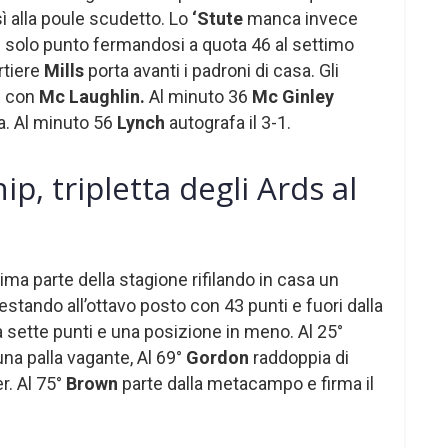
 alla poule scudetto. Lo
‘Stute
manca invece
n solo punto fermandosi a quota 46 al settimo
rtiere
Mills
porta avanti i padroni di casa. Gli
6 con
Mc Laughlin.
Al minuto 36
Mc Ginley
a. Al minuto 56
Lynch
autografa il 3-1.
p, tripletta degli Ards al
rima parte della stagione rifilando in casa un
estando all’ottavo posto con 43 punti e fuori dalla
ha sette punti e una posizione in meno. Al 25°
na palla vagante, Al 69°
Gordon
raddoppia di
r. Al 75°
Brown
parte dalla metacampo e firma il