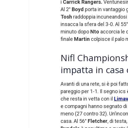
i
Carrick Rangers.
Ventunesima
Al 2°
Boyd
porta in vantaggio 
Tosh
raddoppia incuneandosi b
insacca la sfera del 3-0. Al 55
minuto dopo
Nto
accorcia le 
finale
Martin
colpisce il palo 
Nifl Championsh
impatta in casa 
Avanti di una rete, si è poi f
pareggio per 1-1. Il segno ics
che resta in vetta con il
Lima
e compagni hanno segnato di 
meno (27 contro 32). Un’incor
casa. Al 56°
Fletcher
, di testa