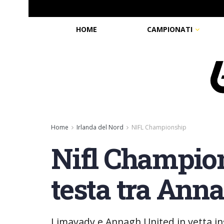
HOME
CAMPIONATI
Home
Irlanda del Nord
NIFL Championship
Nifl Champion
testa tra Ann
Limavady e Annagh United in vetta in