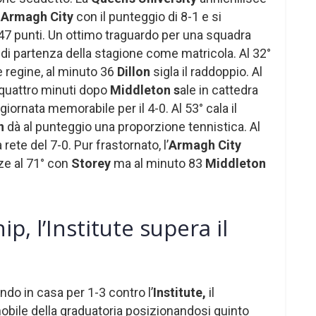
a
Armagh City
con il punteggio di 8-1 e si
47 punti. Un ottimo traguardo per una squadra
i di partenza della stagione come matricola. Al 32°
e regine, al minuto 36
Dillon
sigla il raddoppio. Al
, quattro minuti dopo
Middleton s
ale in cattedra
iornata memorabile per il 4-0. Al 53° cala il
n
dà al punteggio una proporzione tennistica. Al
a rete del 7-0. Pur frastornato, l’
Armagh City
ze al 71° con
Storey
ma al minuto 83
Middleton
p, l’Institute supera il
ndo in casa per 1-3 contro l’
Institute,
il
nobile della graduatoria posizionandosi quinto