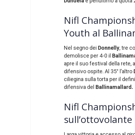
Dundela
è penultimo a quota 2
Nifl Championsh
Youth al Ballina
Nel segno dei
Donnelly
, tre 
demolisce per 4-0 il
Ballinam
apre il suo festival della rete
difensivo ospite. Al 35° l’altro
ciliegina sulla torta per il defi
difensiva del
Ballinamallard.
Nifl Championsh
sull’ottovolante
Larga vittoria e accesso al gi