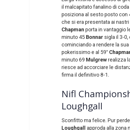
il malcapitato fanalino di cod
posiziona al sesto posto con 
che si era presentata ai nastr
Chapman
porta in vantaggio l
minuto 45
Bonnar
sigla il 3-0
cominciando a rendere la sua g
pokerissimo e al 59°
Chapma
minuto 69
Mulgrew
realizza l
riesce ad accorciare le distan
firma il definitivo 8-1.
Nifl Championshi
Loughgall
Sconfitto ma felice. Pur perde
Loughgall
approda alla zona 