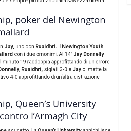
0 e sempre più lontano dalla salvezza diretta.
ip, poker del Newington
mallard
con
Jay,
uno con
Ruaidhri.
Il
Newington Youth
allard
con i due omonimi. Al 14°
Jay Donnelly
, al minuto 19 raddoppia approfittando di un errore
Donnelly
,
Ruaidhri,
sigla il 3-0 e
Jay
ci mette la
nitivo 4-0 approfittando di un’altra distrazione
ip, Queen’s University
 contro l’Armagh City
rone scudetto. La
Queen’s University
annichilisce