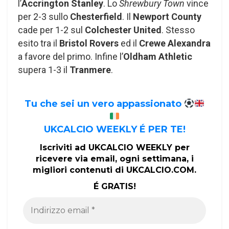
l’
Accrington Stanley
. Lo
Shrewbury Town
vince
per 2-3 sullo
Chesterfield
. Il
Newport County
cade per 1-2 sul
Colchester United
. Stesso
esito tra il
Bristol Rovers
ed il
Crewe Alexandra
a favore del primo. Infine l’
Oldham Athletic
supera 1-3 il
Tranmere
.
Tu che sei un vero appassionato
UKCALCIO WEEKLY É PER TE!
Iscriviti ad UKCALCIO WEEKLY per
ricevere via email, ogni settimana, i
migliori contenuti di UKCALCIO.COM.
É GRATIS!