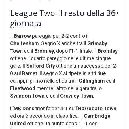
League Two: il resto della 36
a
giornata
Il
Barrow
pareggia per 2-2 contro il
Cheltenham
. Segno X anche tra il
Grimsby
Town
ed il
Bromley
, dopo l’1-1 finale. Il
Bromley
ottiene il quarto pareggio nelle ultime cinque
gare. Il
Salford City
ottiene un successo per 2-
0 sul Barnet. Il segno X si ripete in altri due
campi, il primo nella sfida tra il
Gillingham
ed il
Fleetwood
mentre l’altro nella gara tra lo
Swindon Town
e ed il
Crawley Town
.
L’
MK Dons
trionfa per 4-1 sull’
Harrogate Town
ed ora è secondo in classifica. Il
Cambridge
United
ottiene un punto dopo l’1-1 con