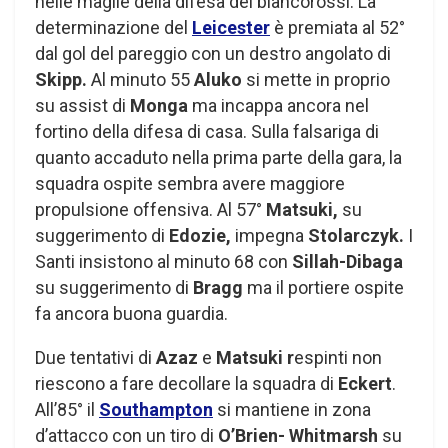
nelle maglie della difesa dei biancorossi. La
determinazione del
Leicester
è premiata al 52°
dal gol del pareggio con un destro angolato di
Skipp.
Al minuto 55
Aluko
si mette in proprio
su assist di
Monga
ma incappa ancora nel
fortino della difesa di casa. Sulla falsariga di
quanto accaduto nella prima parte della gara, la
squadra ospite sembra avere maggiore
propulsione offensiva. Al 57°
Matsuki,
su
suggerimento di
Edozie,
impegna
Stolarczyk.
I
Santi insistono al minuto 68 con
Sillah-Dibaga
su suggerimento di
Bragg
ma il portiere ospite
fa ancora buona guardia.
Due tentativi di
Azaz
e
Matsuki r
espinti non
riescono a fare decollare la squadra di
Eckert
.
All’85° il
Southampton
si mantiene in zona
d’attacco con un tiro di
O’Brien- Whitmarsh
su